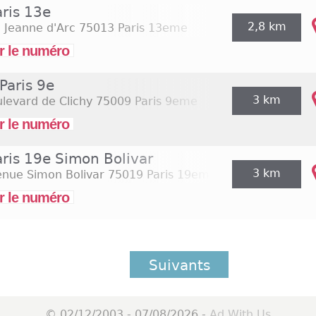
aris 13e
2,8 km
 Jeanne d'Arc
75013 Paris 13eme
r le numéro
Paris 9e
3 km
levard de Clichy
75009 Paris 9eme
r le numéro
aris 19e Simon Bolivar
3 km
enue Simon Bolivar
75019 Paris 19eme
r le numéro
Suivants
© 02/12/2003 - 07/08/2026 -
Ad With Us