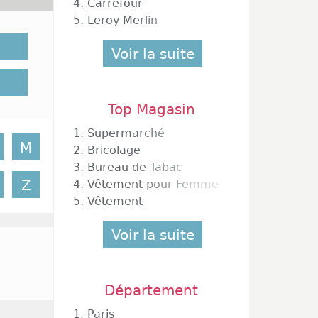
4.
Carrefour
 y a 50
5.
Leroy Merlin
prendre
ture de
Voir la suite
sation.
e elles
r votre
Top Magasin
1.
Supermarché
ncore à
M
2.
Bricolage
 votre
3.
Bureau de Tabac
usse du
Z
4.
Vêtement pour Femme
êter un
5.
Vêtement
épenser
e et il
Voir la suite
 locale
cela de
ces les
Département
1.
Paris
 effet,