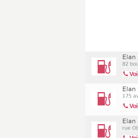
Elan 
82 bou
Voi
Elan 
175 av
Voi
Elan
rue O