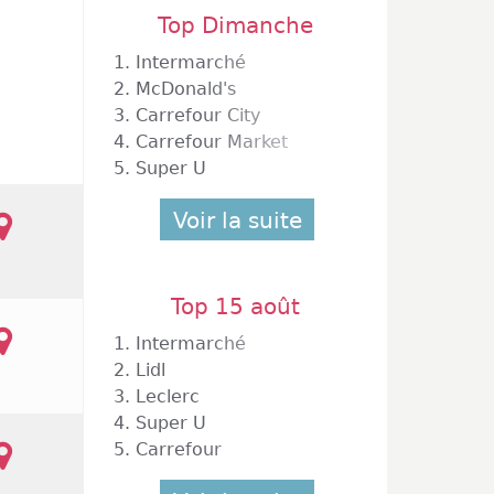
Top Dimanche
1.
Intermarché
2.
McDonald's
3.
Carrefour City
4.
Carrefour Market
5.
Super U
Voir la suite
Top 15 août
1.
Intermarché
2.
Lidl
3.
Leclerc
4.
Super U
5.
Carrefour