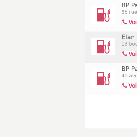
BP P
85 rue
Voi
Elan 
13 bou
Voi
BP P
40 av
Voi