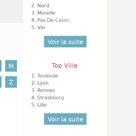
tent de
2.
Nord
 pouvez
3.
Moselle
e de se
4.
Pas De Calais
 de vos
5.
Var
t comme
oblème.
Voir la suite
ui vous
Top Ville
M
1.
Toulouse
Z
2.
Lyon
3.
Rennes
4.
Strasbourg
5.
Lille
Voir la suite