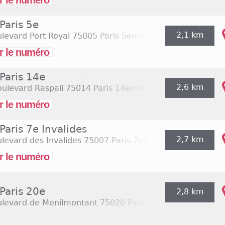
r le numéro
Paris 5e
2,1 km
levard Port Royal
75005 Paris 5eme
r le numéro
Paris 14e
2,6 km
ulevard Raspail
75014 Paris 14eme
r le numéro
Paris 7e Invalides
2,7 km
levard des Invalides
75007 Paris 7eme
r le numéro
Paris 20e
2,8 km
ulevard de Menilmontant
75020 Paris 20eme