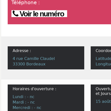
Téléphone
:
Voir le numéro
Adresse :
Coordo
4 rue Camille Claudel
Latitud
33300 Bordeaux
Longitu
Horaires d'ouverture :
Ouvertu
et Jours
Lundi : - nc
15 août
Mardi : - nc
Mercredi : - nc