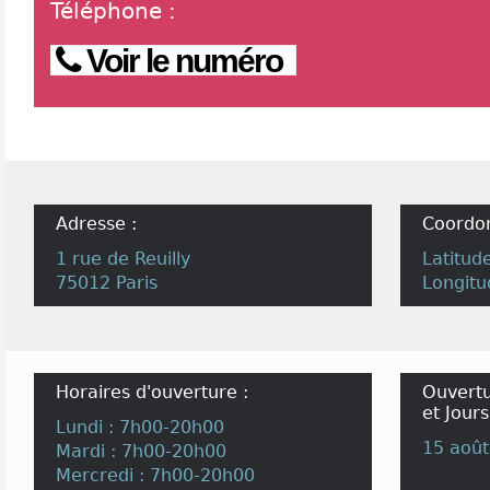
Téléphone
:
Voir le numéro
Adresse :
Coordo
1 rue de Reuilly
Latitud
75012 Paris
Longitu
Horaires d'ouverture :
Ouvertu
et Jours
Lundi : 7h00-20h00
15 août
Mardi : 7h00-20h00
Mercredi : 7h00-20h00