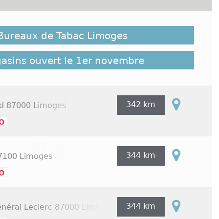
t possible que des bureaux de Tabac Limoges ouverts
 pas répertoriés ici, cliquez sur le lien suivant
 Bureaux de Tabac Limoges
es Tabac Limoges répertoriés sur Commerces.com :
s
gasins ouvert le 1er novembre
342 km
rd
87000 Limoges
o
344 km
100 Limoges
o
344 km
néral Leclerc
87000 Limoges