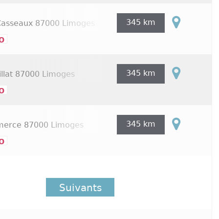
345 km
Casseaux
87000 Limoges
o
345 km
llat
87000 Limoges
o
345 km
merce
87000 Limoges
o
Suivants