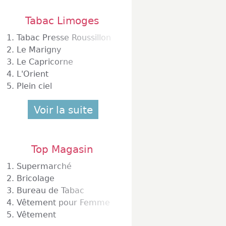
Tabac Limoges
1.
Tabac Presse Roussillon
2.
Le Marigny
3.
Le Capricorne
4.
L'Orient
5.
Plein ciel
Voir la suite
Top Magasin
1.
Supermarché
2.
Bricolage
3.
Bureau de Tabac
4.
Vêtement pour Femme
5.
Vêtement