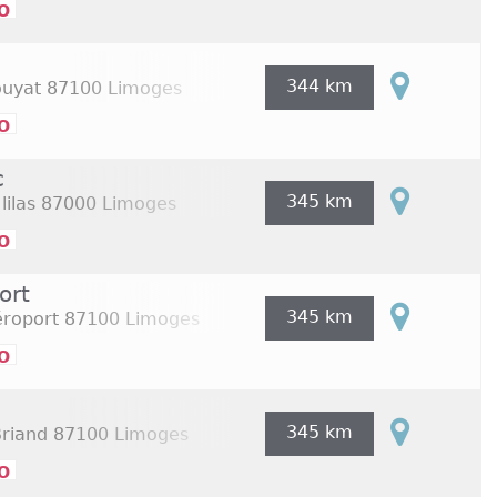
o
344 km
ouyat
87100 Limoges
o
c
345 km
lilas
87000 Limoges
o
ort
345 km
éroport
87100 Limoges
o
345 km
Briand
87100 Limoges
o