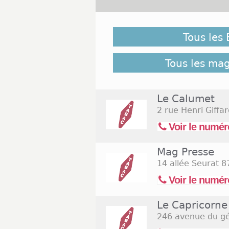
Malgré notre vigilance, il es
le 1er novembre 2026 ne soient
Tous les
pour retrouver l'ensemble d
60 bureaux de Tabac Limoge
Tous les ma
Le Calumet
2 rue Henri Giffa
Voir le numér
Mag Presse
14 allée Seurat
87
Voir le numér
Le Capricorne
246 avenue du gé