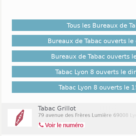
Le 8ème arrondissement de Lyon voit le jour le 19 
découpage administratif du 7ème arrondissement. 
sous l’appellation Lyon 8 est à la fois une zone artis
Tous les Bureaux de T
Mais on trouve aussi des bureaux de tabac à Lyo
total 14 tabacs et buralistes auprès desquels les
compte bancaire ; ou acheter des cigarettes.
Bureaux de Tabac ouverts le
Implantation des Tabacs Lyon 8 :
Bureaux de Tabac ouverts l
Si vous résidez dans la ville de Lyon depuis qu
Tabac Lyon 8 ouverts le d
facilement trouver les bureaux de tabac repartis d
populaires. L’un des centres de tabacs à Lyon 8 don
situé sur le boulevard des Nations Unies, non loin d
Tabac Lyon 8 ouverts le 1
trouve d’autres buralistes à la Grange Blanche. Enf
ce type d’enseigne sont logés dans le quartier abrita
Jean de Dieu.
Tabac Grillot
79 avenue des Frères Lumière
69008 Ly
Jours et Horaires d'ouverture Tabac Lyon 8 :
Voir le numéro
Pour vous renseigner au sujet des horaires d’ouve