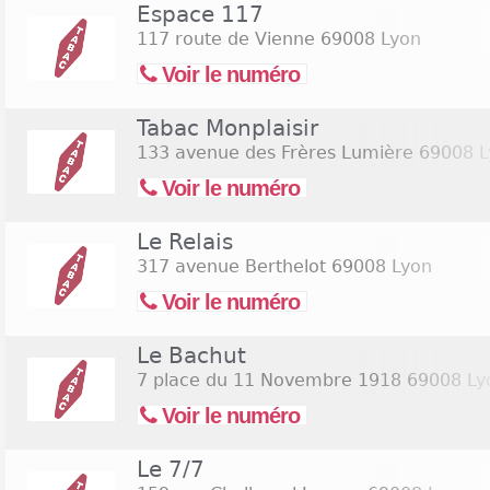
magasins sur Lyon 8, il faut absolument consulte
Espace 117
celles qui soumettent les coordonnées de buralist
117 route de Vienne
69008 Lyon
convient de signaler que beaucoup de bureau
Voir le numéro
dimanche. On trouve aussi des tabacs ouverts 
relativement plus rares. Beaucoup d’entre eu
Tabac Monplaisir
aujourd’hui pour votre bonheur. Consultez la liste
de page pour trouver les
bureaux de tabac ouverts
133 avenue des Frères Lumière
69008 L
ouverts le samedi 15 août 2026
(Assomption).
Voir le numéro
Le Relais
317 avenue Berthelot
69008 Lyon
Voir le numéro
Le Bachut
7 place du 11 Novembre 1918
69008 Ly
Voir le numéro
Le 7/7