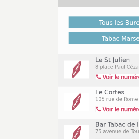
Tabac Marseille 13006 et Ouv
Tous les Bur
À l'occasion de petites retr
cigare doit toujours être là
manquez pas de faire une pr
Tabac Marse
près de chez vous. À Marseil
ouverts le dimanche. Pour é
buraliste de vous indiquer 
Le St Julien
diversifier les saveurs pour s
8 place Paul Céz
pour rechercher les
bureaux
Voir le numér
août 2026
(Assomption)
Le Cortes
105 rue de Rome
Voir le numér
Bar Tabac de l
75 avenue de Tou