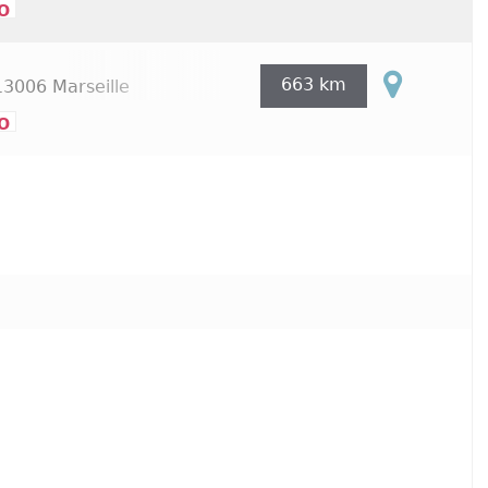
o
663 km
3006 Marseille
o