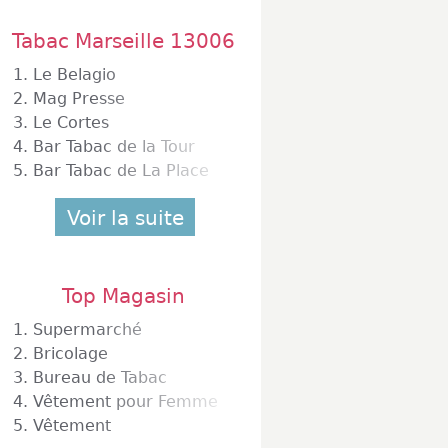
Tabac Marseille 13006
1.
Le Belagio
2.
Mag Presse
3.
Le Cortes
4.
Bar Tabac de la Tour
5.
Bar Tabac de La Place
Voir la suite
Top Magasin
1.
Supermarché
2.
Bricolage
3.
Bureau de Tabac
4.
Vêtement pour Femme
5.
Vêtement