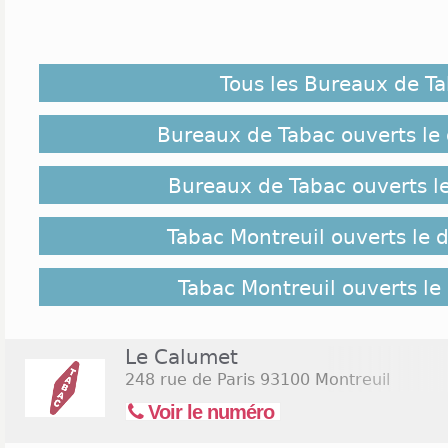
Ambiance feutrée, variété de produits, fauteuils en
aimable, les bureaux de tabac à Montreuil tiennen
sélectionné pour vous 19 tabacs qui représentent 
Tous les Bureaux de T
comme Dunhill, Peterson ou Mac Baren. Il y a de quo
vos narines. Avec le sourire aux lèvres, les vendeur
vous montrent leur gamme de cigares, de pipes, de
Bureaux de Tabac ouverts le
Ce sont également les adresses pour ouvrir un comp
Bureaux de Tabac ouverts l
Implantation des Tabacs Montreuil :
Tabac Montreuil ouverts le
Il suffit de sortir de chez vous pour dénicher un b
Dans le centre, c'est là où vous découvrirez plu
quartiers de Beaumont, de la Croix de Chavaux et 
Tabac Montreuil ouverts le
sont parsemés de nombreux endroits sympas pour v
Pour les utilisateurs de la gare, quelques buralist
sont à votre service. À votre arrivée ou avant votre
Le Calumet
feuilles ou vos accessoires.
248 rue de Paris
93100 Montreuil
Voir le numéro
Jours et Horaires d'ouverture Tabac Montreuil :