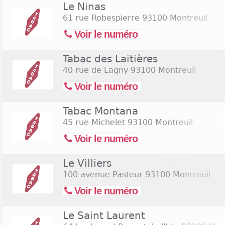
Vous souhaitez savoir les horaires d'ouverture d'u
Le Ninas
Montreuil ? Ici, on vous donne toutes les informatio
61 rue Robespierre
93100 Montreuil
vie plus facile. Sachez que la plupart d'entre eux ou
Voir le numéro
adresses travaillent même jusqu'au petit matin. Il
trouver un tabac ouvert le dimanche pour faire pl
Tabac des Laitières
portons à votre connaissance que les services offerts
restent identiques à ceux des jours ouvrables. Cons
40 rue de Lagny
93100 Montreuil
tabac en bas de page pour trouver les
bureaux de 
Voir le numéro
août 2026
ou
ouverts le samedi 15 août 2026
(Asso
Tabac Montana
45 rue Michelet
93100 Montreuil
Voir le numéro
Le Villiers
100 avenue Pasteur
93100 Montreuil
Voir le numéro
Le Saint Laurent