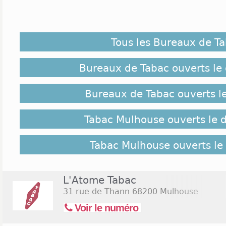
D'apparence banale en journée, les tabacs à Mulho
endroits de divertissement le soir. Ce sont des rep
nuit et des insomniaques du quartier jusqu'à 2 he
Tous les Bureaux de T
ces buralistes de la ville, il y a de quoi enfumer 
solo. Le choix de cigares mérite d'être félicité gr
tabacs dans cette agglomération très animée. Si v
Bureaux de Tabac ouverts le
compte bancaire, vous ne résisterez pas à la tentati
Bureaux de Tabac ouverts l
Implantation des Tabacs Mulhouse :
Tabac Mulhouse ouverts le
À Mulhouse, il est bien possible de satisfaire une 
quelle heure du jour ou de la nuit. Les bureaux de 
la rue de Thann et la rue de l'Ours scintillent l
Tabac Mulhouse ouverts le
recevoir à tout moment. D'autres buralistes situés 
gare ou du centre se sont fait une grande renom
qualité optimale et leurs tabacs très variés. À Dorn
L'Atome Tabac
aurez un embarras de choix de magasins de tabac.
31 rue de Thann
68200 Mulhouse
Voir le numéro
Jours et Horaires d'ouverture Tabac Mulhouse :