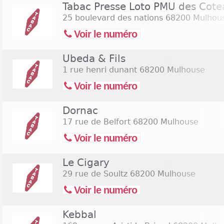
Le dimanche, beaucoup de gens profitent du repos 
Tabac Presse Loto PMU des Cot
batteries et pour se reposer à la maison. Mais, cet
25 boulevard des nations
68200 Mulhou
doit toujours être accompagné de quelques tige
Voir le numéro
fumeurs. Heureusement, quelques tabacs ouverts 
Mulhouse. Pour d'autres personnes, le week-end 
Ubeda & Fils
petite sortie avec les potes. Ça aussi, vous trouver
dans cette ville, et ce, à des horaires exception
1 rue henri dunant
68200 Mulhouse
bureaux de tabac en bas de page pour trouver les
Voir le numéro
dimanche 9 août 2026
ou
ouverts le samedi 15 aoû
Dornac
17 rue de Belfort
68200 Mulhouse
Voir le numéro
Le Cigary
29 rue de Soultz
68200 Mulhouse
Voir le numéro
Kebbal