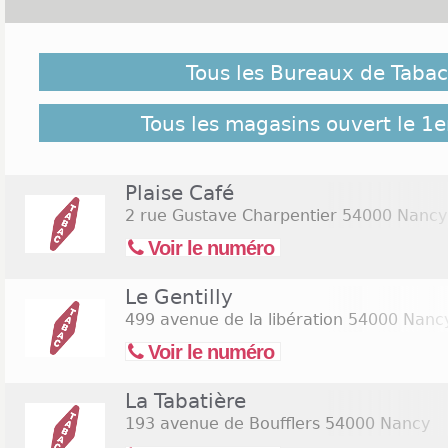
Malgré notre vigilance, il est possible que des bure
1er novembre 2026 ne soient pas répertoriés ici, cliq
Tous les Bureaux de Taba
retrouver l'ensemble des Tabac Nancy répertoriés
bureaux de Tabac Nancy
Tous les magasins ouvert le 1
Plaise Café
2 rue Gustave Charpentier
54000 Nancy
Voir le numéro
Le Gentilly
499 avenue de la libération
54000 Nanc
Voir le numéro
La Tabatière
193 avenue de Boufflers
54000 Nancy