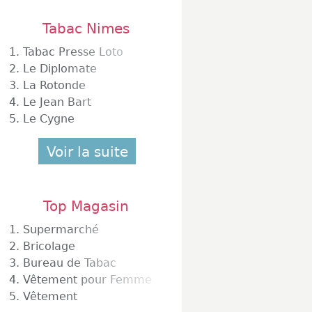
Tabac Nimes
1.
Tabac Presse Loto
2.
Le Diplomate
3.
La Rotonde
4.
Le Jean Bart
5.
Le Cygne
Voir la suite
Top Magasin
1.
Supermarché
2.
Bricolage
3.
Bureau de Tabac
4.
Vêtement pour Femme
5.
Vêtement