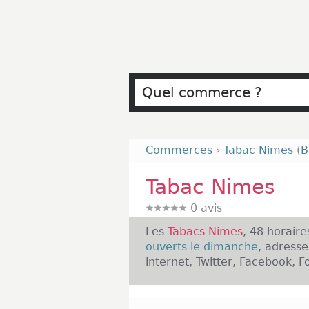
Commerces
›
Tabac Nimes
(
B
Tabac Nimes
0
avis
Les
Tabacs Nimes
, 48 horair
ouverts le dimanche
, adresse
internet, Twitter, Facebook, F
Présentation des Tabacs Nime