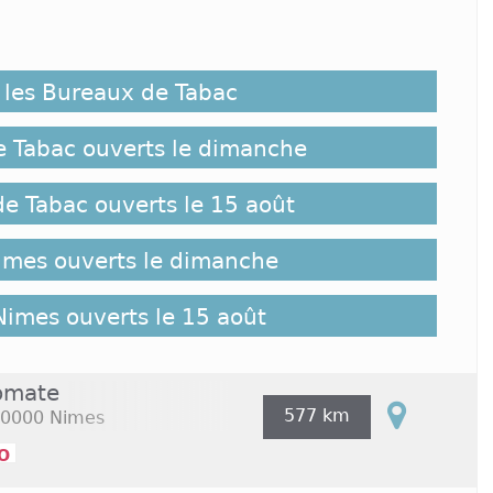
e sont pas à proprement parler des vendeurs de
t récemment manifesté contre l’instauration de
 effet, leur métier englobe aujourd’hui la
 les Bureaux de Tabac
x autres articles. Il y a actuellement 47 tabacs à
uralistes sont même autorisés à faire ouvrir un
Ce n’est là qu’un petit pan de la diversification de
 Tabac ouverts le dimanche
e Tabac ouverts le 15 août
s :
imes ouverts le dimanche
ment l’ensemble des produits vendus par ces
e les Nîmois peuvent trouver leur bureau de tabac
uartiers les plus connus de la ville. Citons entre
Nimes ouverts le 15 août
o de Nîmes, ainsi que les quartiers Ville Active et
e la petite ville qui se rendent à ces différents
 trouver un buraliste en journée.
omate
577 km
0000 Nimes
 Tabac Nimes :
o
roposent entre autres des journaux, des vins, des