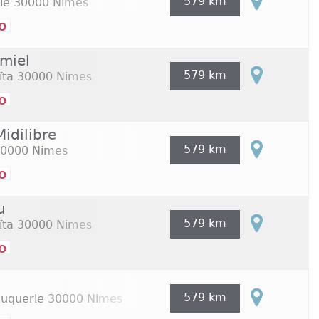
579 km
le
30000 Nimes
o
miel
579 km
ïta
30000 Nimes
o
idilibre
579 km
0000 Nimes
o
u
579 km
ïta
30000 Nimes
o
579 km
ouquerie
30000 Nimes