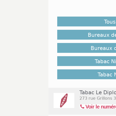
Les buralistes de Nîmes n
cigarettes, même s’ils on
paquets dits neutres. En
Tous
commercialisation de nombreu
Nîmes, et beaucoup de ces b
compte bancaire aux clients. 
Bureaux de
leur activité professionnelle.
Bureaux d
Implantation des Tabacs Nime
Tabac N
Avant de préciser exacte
professionnels, rappelons qu
favori dans la plupart des q
Tabac 
autres le quartier Victor Hug
Jean Jaurès. Les habitants d
endroits n’auront aucun mal à
Tabac Le Dipl
273 rue Grillons
3
Jours et Horaires d'ouverture
Voir le numér
Les buralistes de la ville p