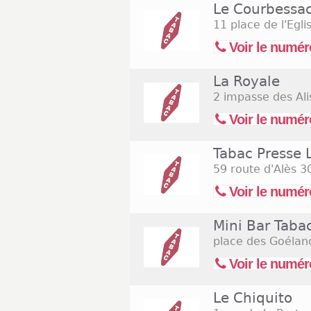
cigarettes, des confiseries,
Le Courbessa
est admis que le prix d’un
11 place de l'Egl
tourne autour de 0,10 ou 0,15
Voir le numér
qu’ils sont ouverts la nuit.
ouverts même le dimanche, 
La Royale
Consultez la liste des burea
de tabac ouverts le dimanc
2 impasse des Ali
(Assomption).
Voir le numér
Tabac Presse 
59 route d'Alès
30
Voir le numér
Mini Bar Taba
place des Goélan
Voir le numér
Le Chiquito