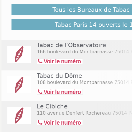
Tous les Bureaux de Tabac 
Bon nombre de Parisiens n’ont pas beaucoup de t
bureau de tabac pendant les autres jours de la s
bien s’y rendre les dimanches. Cette page web r
Tabac Paris 14 ouverts le 
différents bureaux de tabacs de Paris 14. Les Paris
noter ces adresses peuvent s’y rendre rapidement
services de ces espaces publics. On compte 6 ta
Tabac de l'Observatoire
dimanche. Cliquez sur le lien suivant pour recherch
166 boulevard du Montparnasse
75014 P
14 ouverts le samedi 15 août 2026
(Assomption)
Voir le numéro
Tabac du Dôme
108 boulevard du Montparnasse
75014 P
Voir le numéro
Le Cibiche
110 avenue Denfert Rochereau
75014 Pa
Voir le numéro