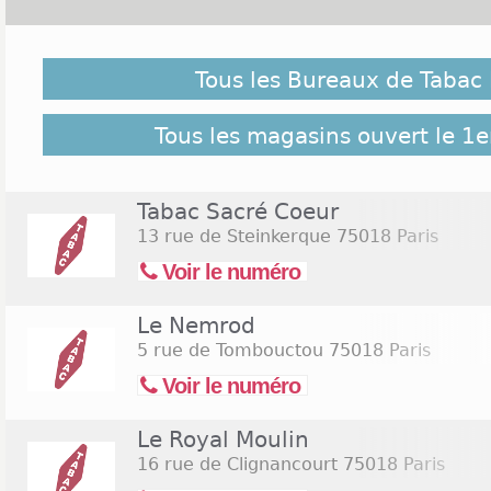
Malgré notre vigilance, il est possible que des bure
le 1er novembre 2026 ne soient pas répertoriés ici, c
Tous les Bureaux de Tabac 
pour retrouver l'ensemble des Tabac Paris 18 répe
52 bureaux de Tabac Paris 18
Tous les magasins ouvert le 1
Tabac Sacré Coeur
13 rue de Steinkerque
75018 Paris
Voir le numéro
Le Nemrod
5 rue de Tombouctou
75018 Paris
Voir le numéro
Le Royal Moulin
16 rue de Clignancourt
75018 Paris