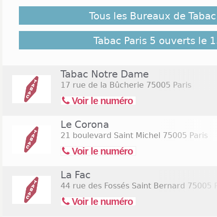
Tous les Bureaux de Tabac 
Même si vous faites votre possible pour tout p
vraiment à l'abri d'un petit oubli. C'est juste
magasins de tabacs dans le 5ème arrondissement de
Tabac Paris 5 ouverts le 
le week-end. Vous dénicherez 9 tabacs ouverts le d
la ville. Ne cherchez plus loin. Cliquez sur le lie
bureaux de Tabac Paris 5 ouverts le samedi 15 aoû
Tabac Notre Dame
17 rue de la Bûcherie
75005 Paris
Voir le numéro
Le Corona
21 boulevard Saint Michel
75005 Paris
Voir le numéro
La Fac
44 rue des Fossés Saint Bernard
75005 P
Voir le numéro