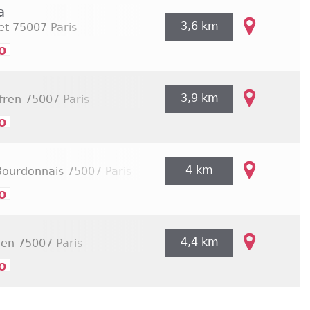
a
3,6 km
et
75007 Paris
o
3,9 km
fren
75007 Paris
o
4 km
Bourdonnais
75007 Paris
o
4,4 km
ren
75007 Paris
o