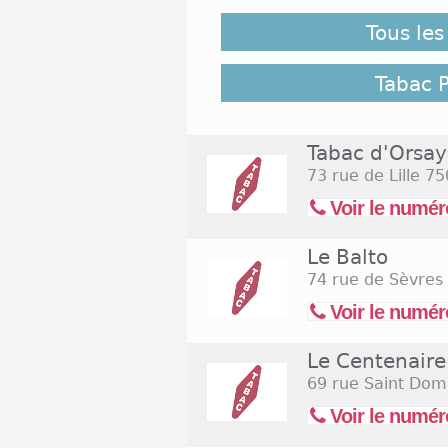
Tous les
Paris n'est pas la belle end
ville reste animée. Les maga
week-end. De très nombreux
Tabac P
compte 7 tabacs ouverts le 
suffit de déambuler les rues
en trouver un, à l'instar de 
Tabac d'Orsay
large choix de tabacs. Clique
73 rue de Lille
750
Tabac Paris 7 ouverts le sam
Voir le numér
Le Balto
74 rue de Sèvres
Voir le numér
Le Centenaire
69 rue Saint Dom
Voir le numér