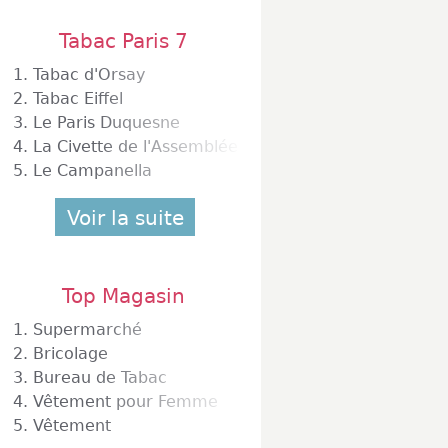
Tabac Paris 7
1.
Tabac d'Orsay
2.
Tabac Eiffel
3.
Le Paris Duquesne
4.
La Civette de l'Assemblée
5.
Le Campanella
Voir la suite
Top Magasin
1.
Supermarché
2.
Bricolage
3.
Bureau de Tabac
4.
Vêtement pour Femme
5.
Vêtement