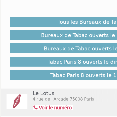
Plus que des bureaux de tabac, les buralistes à Pari
de rendez-vous où le mélange des générations est
cet arrondissement deviennent des points de ren
Tous les Bureaux de T
partagent un moment dans une ambiance agréable.
abondantes et les espaces de vente sont clarifiés
de la règlementation en vigueur. Les tabacs à Par
Bureaux de Tabac ouverts le
créer un espace permettant d'orienter le client vers
premier coup d'œil.
Bureaux de Tabac ouverts l
Implantation des Tabacs Paris 8 :
Tabac Paris 8 ouverts le 
Plusieurs quartiers à Paris 8 vous proposent des 
tous genres. Aux alentours des Champs Elysées, 
Tabac Paris 8 ouverts le 
accueillent dans une atmosphère chaleureuse e
besoins en cigares, en tabacs, en E.-liquides o
briquets, les cendriers ou les étuis à cigarettes. 
Le Lotus
Concorde, vous ferez d'autres découvertes de burali
4 rue de l'Arcade
75008 Paris
gare Saint-Lazare où se concentrent quelques bure
Voir le numéro
Jours et Horaires d'ouverture Tabac Paris 8 :