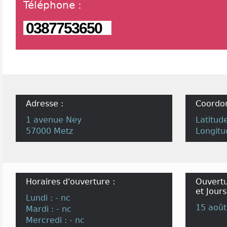
Téléphone
:
0387753650
Adresse :
Coordo
1 avenue Ney
Latitud
57000 Metz
Longitu
Horaires d'ouverture :
Ouvertu
et Jours
Lundi : - nc
15 août
Mardi : - nc
Mercredi : - nc