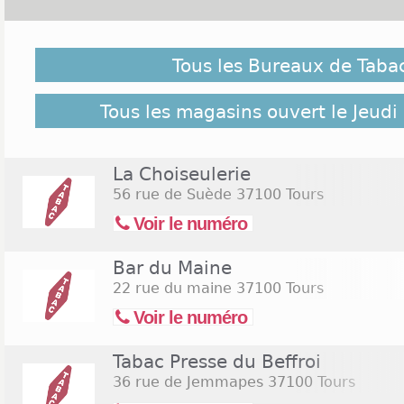
Malgré notre vigilance, il est possible que des burea
Jeudi de l'Ascension 2026 ne soient pas répertoriés ici
Tous les Bureaux de Taba
pour retrouver l'ensemble des Tabac Tours réperto
bureaux de Tabac Tours
Tous les magasins ouvert le Jeudi
La Choiseulerie
56 rue de Suède
37100 Tours
Voir le numéro
Bar du Maine
22 rue du maine
37100 Tours
Voir le numéro
Tabac Presse du Beffroi
36 rue de Jemmapes
37100 Tours