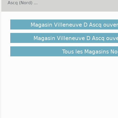
Ascq (Nord) ...
Située dans le département du Nord, la ville de Vil
la banlieue sud de Lille. C'est l'une des principales
Magasin Villeneuve D Ascq ouver
Lille Métropole Communauté urbaine. Les habitant
Villeneuvois et les Villeneuvoises sont un peu moins 
La population de cette ville a toujours été en aug
Magasin Villeneuve D Ascq ouve
progression très importante à la fin des années 70,
de 59 000 habitants. L'économie de la ville rep
Tous les Magasins No
activités du secteur tertiaire avec la présence 
d'administrations et de structures publiques. L'act
est également un des piliers de son économie. Le 
2, ou V2, regroupe de nombreuses enseignes natio
Monde, La City ou encore The Phone House. Ce 
semaine du lundi au samedi de 10h à 21h pour les
pour l'hypermarché Auchan présent. A côté de 
d'activité Heron Parc accueille d'autres enseigne
Sport ou encore Cultura. Ces magasins sont ouvert
lundi au samedi, de 9h à 20h. Ces centres d'activ
exceptionnelle certains dimanches de l'année, not