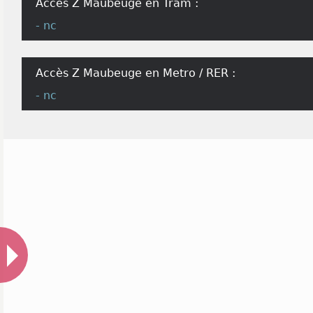
Accès Z Maubeuge en Tram :
- nc
Accès Z Maubeuge en Metro / RER :
- nc