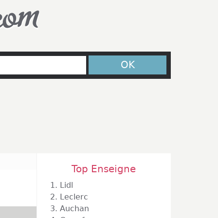
com
OK
Top Enseigne
1.
Lidl
2.
Leclerc
3.
Auchan