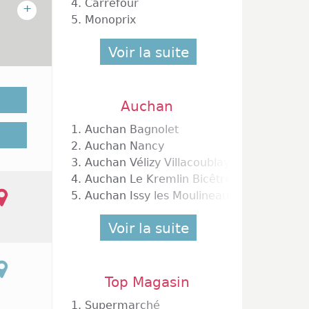
4.
Carrefour
+
5.
Monoprix
Voir la suite
han est
Auchan
disposé
1.
Auchan Bagnolet
ible de
2.
Auchan Nancy
vous la
3.
Auchan Vélizy Villacoublay
e sait,
tout le
4.
Auchan Le Kremlin Bicêtre
ou tout
5.
Auchan Issy les Moulineaux
Voir la suite
ts le
t pour
Top Magasin
1.
Supermarché