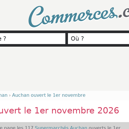
.
Commerces
han
›
Auchan ouvert le 1er novembre
uvert le 1er novembre 2026
te page les 117
Supermarchés Auchan
ouverts le 1er