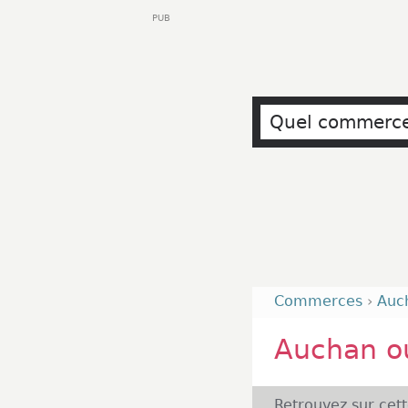
PUB
Commerces
›
Auc
Auchan o
Retrouvez sur cet