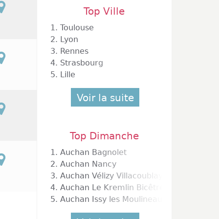
Top Ville
1.
Toulouse
2.
Lyon
3.
Rennes
4.
Strasbourg
5.
Lille
Voir la suite
gneux Sur Seine
Top Dimanche
1.
Auchan Bagnolet
2.
Auchan Nancy
3.
Auchan Vélizy Villacoublay
4.
Auchan Le Kremlin Bicêtre
5.
Auchan Issy les Moulineaux