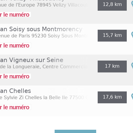
12,8 km
ue de l'Europe
78945 Velizy Villacoublay
r le numéro
an Soisy sous Montmorency
15,7 km
nue de Paris
95230 Soisy Sous Montmorency
r le numéro
an Vigneux sur Seine
17 km
de la Longueraie, Centre Commercial Val Doly
91270 Vi
r le numéro
an Chelles
17,6 km
 Sylvie Zi Chelles la Belle Ile
77500 Chelles
r le numéro