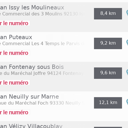
an Issy les Moulineaux
8,4 km
e Commercial des 3 Moulins
92130 Issy Les Moulineaux
r le numéro
an Puteaux
9,2 km
 Commercial Les 4 Temps le Parvis de la Défense
92800
r le numéro
an Fontenay sous Bois
9,6 km
 du Maréchal Joffre
94124 Fontenay Sous Bois
r le numéro
an Neuilly sur Marne
12,1 km
nue du Maréchal Foch
93330 Neuilly Sur Marne
r le numéro
an Vélizy Villacoublay