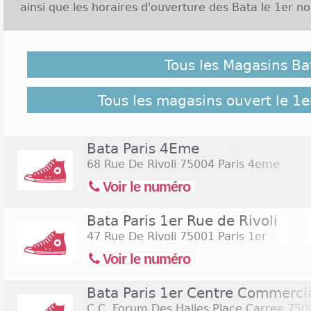
ainsi que les horaires d'ouverture des Bata le 1er n
Malgré notre vigilance, il est possible que des Magas
novembre 2026 ne soient pas répertoriés ici, cliquez 
Tous les Magasins Ba
retrouver l'ensemble des magasins de l'enseigne rép
Commerces.com :
155 Magasins Bata
Tous les magasins ouvert le 1
Bata Paris 4Eme
68 Rue De Rivoli
75004 Paris 4eme
Voir le numéro
Bata Paris 1er Rue de Rivoli
47 Rue De Rivoli
75001 Paris 1er
Voir le numéro
Bata Paris 1er Centre Commerci
C.C. Forum Des Halles Place Carree
7500