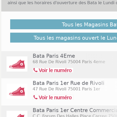
ainsi que les horaires d'ouverture des Bata le Lundi 
Malgré notre vigilance, il est possible que des Magas
Pâques 2026 ne soient pas répertoriés ici, cliquez sur
Tous les Magasins Ba
retrouver l'ensemble des magasins de l'enseigne rép
Commerces.com :
155 Magasins Bata
Tous les magasins ouvert le Lu
Bata Paris 4Eme
68 Rue De Rivoli
75004 Paris 4eme
Voir le numéro
Bata Paris 1er Rue de Rivoli
47 Rue De Rivoli
75001 Paris 1er
Voir le numéro
Bata Paris 1er Centre Commerci
C.C. Forum Des Halles Place Carree
7500