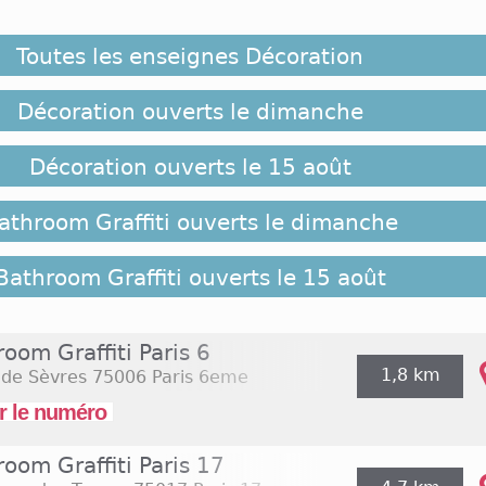
un concept original avec des produits totalement ins
udiques. Les consommateurs ont la possibilité de t
Toutes les enseignes Décoration
réservés à la décoration, à la cuisine, à la salle de ba
alement consacrés à la mode ou encore au domaine
les produits mis en vente répondent à une seule mission
Décoration ouverts le dimanche
et adaptée aux consommateurs.
Décoration ouverts le 15 août
d'ouverture Bathroom Graffiti :
athroom Graffiti ouverts le dimanche
 points de vente de l'enseigne Bathroom Graffiti ne s
he, il existe tout de même des exceptions. À l'appro
ée et selon le lieu d'implantation, les boutiques accueil
Bathroom Graffiti ouverts le 15 août
es horaires appliqués pendant la semaine. Cette politi
 commerces situés dans les zones commerciales ou da
ependant, les consommateurs peuvent se rendre dans l
oom Graffiti Paris 6
di au samedi de 10h à 19h. L'entreprise ne propo
1,8 km
 de Sèvres
75006 Paris 6eme
eptionnelles pour les jours fériés. Consultez la li
r le numéro
e page pour trouver les
magasins ouverts le dimanche
le samedi 15 août 2026
(Assomption).
oom Graffiti Paris 17