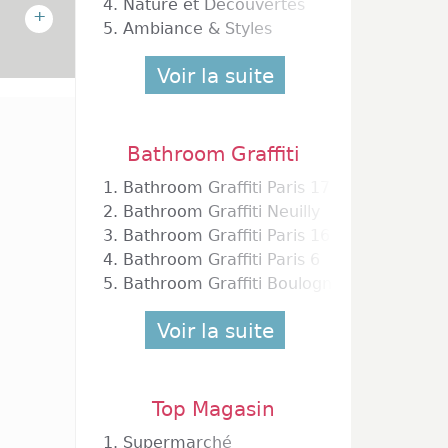
4.
Nature et Découvertes
+
5.
Ambiance & Styles
Voir la suite
 voyage
Bathroom Graffiti
vec des
cent le
1.
Bathroom Graffiti Paris 17
tes et
2.
Bathroom Graffiti Neuilly
acieux,
3.
Bathroom Graffiti Paris 16
er les
4.
Bathroom Graffiti Paris 6
ise est
5.
Bathroom Graffiti Boulogne
dances.
dultes?
Voir la suite
Top Magasin
'offrir
agasins
1.
Supermarché