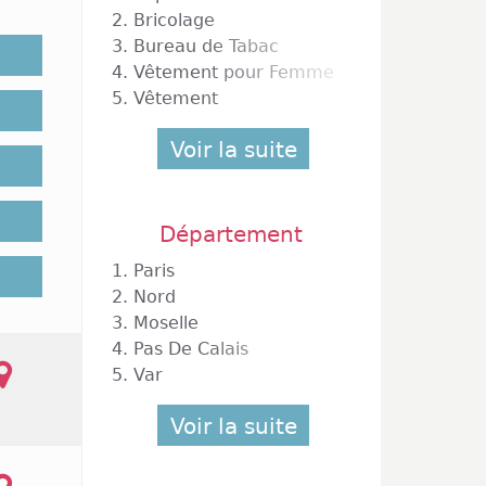
olites,
2.
Bricolage
rouver
3.
Bureau de Tabac
in. Des
4.
Vêtement pour Femme
 de la
5.
Vêtement
, celle
Voir la suite
ont pas
Département
che des
1.
Paris
lent la
que est
2.
Nord
ns les
3.
Moselle
'un des
4.
Pas De Calais
se pas
5.
Var
ste des
 9 août
Voir la suite