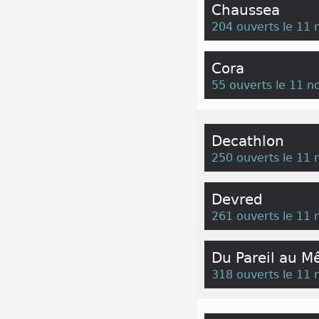
Chaussea
204 ouverts le 11
Cora
55 ouverts le 11 
Decathlon
250 ouverts le 11
Devred
261 ouverts le 11
Du Pareil au 
318 ouverts le 11