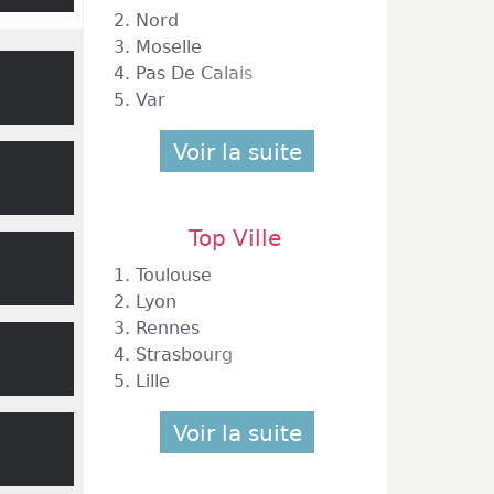
2.
Nord
3.
Moselle
des des
4.
Pas De Calais
cloches
5.
Var
'hui la
que la
Voir la suite
gnes se
breuses
e morts
Verdun,
Top Ville
de vue.
1.
Toulouse
science
2.
Lyon
 la Der
3.
Rennes
ie, ont
4.
Strasbourg
r cette
bre est
5.
Lille
. Le 11
bré n'a
Voir la suite
a Paix,