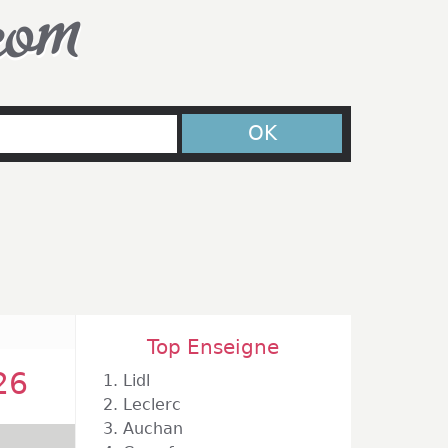
com
OK
Top Enseigne
26
1.
Lidl
2.
Leclerc
3.
Auchan