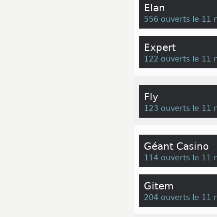
Elan
556 ouverts le 11
Expert
122 ouverts le 11
Fly
123 ouverts le 11
Géant Casino
114 ouverts le 11
Gitem
204 ouverts le 11