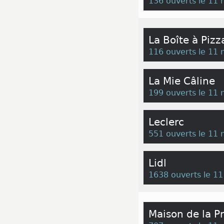
136 ouverts le 11
La Boîte à Pizz
116 ouverts le 11
La Mie Câline
199 ouverts le 11
Leclerc
551 ouverts le 11
Lidl
1638 ouverts le 1
Maison de la P