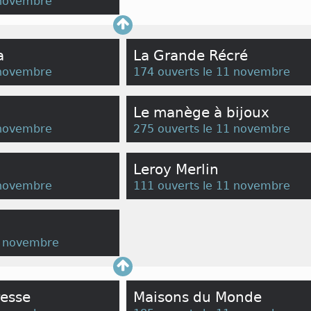
 novembre
a
La Grande Récré
 novembre
174 ouverts le 11 novembre
Le manège à bijoux
 novembre
275 ouverts le 11 novembre
Leroy Merlin
 novembre
111 ouverts le 11 novembre
1 novembre
resse
Maisons du Monde