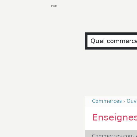
PUB
Commerces
›
Ouv
Enseigne
Commerces.com v