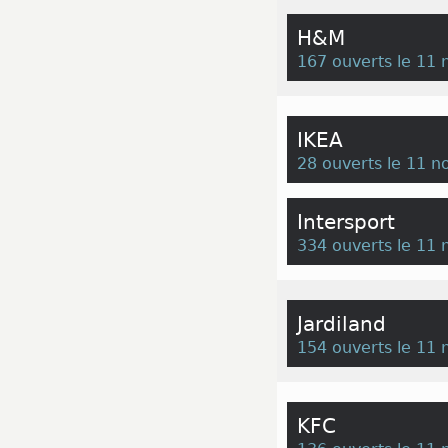
H&M
167 ouverts le 11
IKEA
28 ouverts le 11 
Intersport
334 ouverts le 11
Jardiland
154 ouverts le 11
KFC