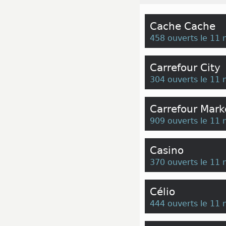
Cache Cache
458 ouverts le 11
Carrefour City
304 ouverts le 11
Carrefour Mark
909 ouverts le 11
Casino
370 ouverts le 11
Célio
444 ouverts le 11