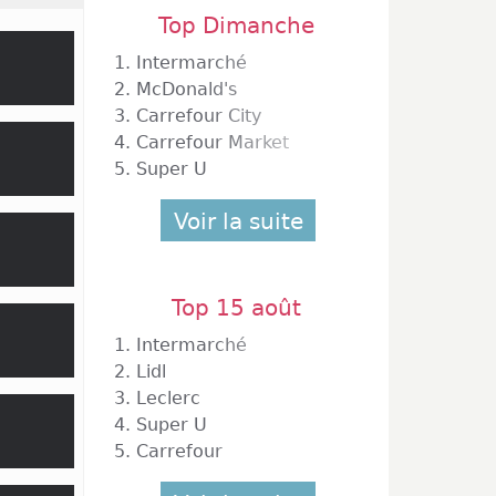
Top Dimanche
1.
Intermarché
2.
McDonald's
3.
Carrefour City
4.
Carrefour Market
5.
Super U
Voir la suite
Top 15 août
1.
Intermarché
2.
Lidl
3.
Leclerc
4.
Super U
5.
Carrefour