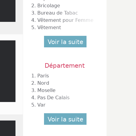
2.
Bricolage
3.
Bureau de Tabac
4.
Vêtement pour Femme
5.
Vêtement
Voir la suite
Département
1.
Paris
2.
Nord
3.
Moselle
4.
Pas De Calais
5.
Var
Voir la suite