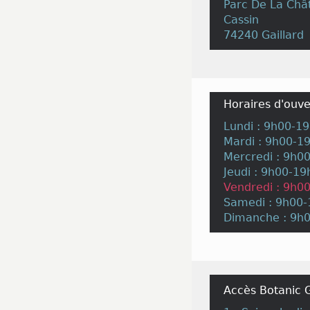
Parc De La Châ
Cassin
74240 Gaillard
Horaires d'ouve
Lundi : 9h00-1
Mardi : 9h00-1
Mercredi : 9h0
Jeudi : 9h00-19
Vendredi : 9h0
Samedi : 9h00
Dimanche : 9h
Accès Botanic G