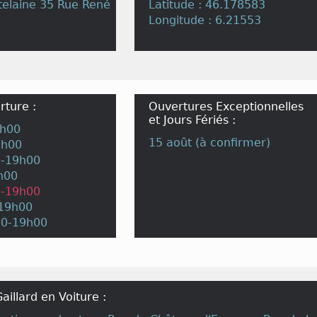
telaine 35 Rue René
Latitude : 46.178583
Longitude : 6.21553
rture :
Ouvertures Exceptionnelles
et Jours Fériés :
9h00
15 août (à confirmer)
9h00
0-19h00
h00
0-19h00
-19h00
00-19h00
aillard en Voiture :