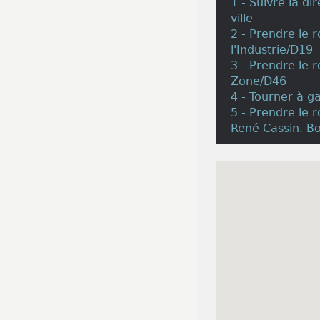
1 - Suivre la d
ville
2 - Prendre le r
l'Industrie/D19
3 - Prendre le r
Zone/D46
4 - Tourner à g
5 - Prendre le r
René Cassin. Bo