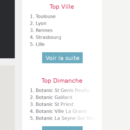
Top Ville
1.
Toulouse
2.
Lyon
3.
Rennes
4.
Strasbourg
5.
Lille
Voir la suite
Top Dimanche
1.
Botanic St Genis Pouilly
2.
Botanic Gaillard
3.
Botanic St Priest
4.
Botanic Ville La Grand
5.
Botanic La Seyne Sur Mer