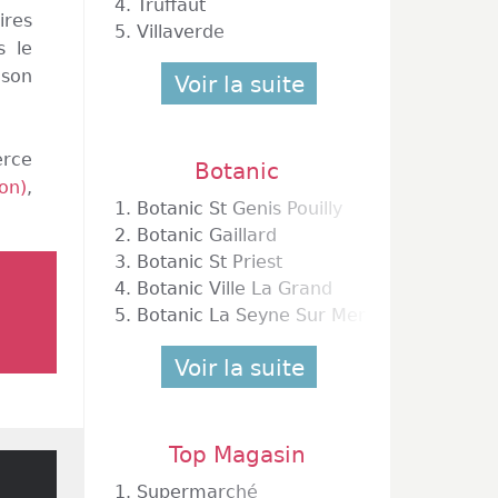
4.
Truffaut
ires
5.
Villaverde
s le
 son
Voir la suite
erce
Botanic
on)
,
1.
Botanic St Genis Pouilly
2.
Botanic Gaillard
3.
Botanic St Priest
4.
Botanic Ville La Grand
5.
Botanic La Seyne Sur Mer
Voir la suite
Top Magasin
1.
Supermarché