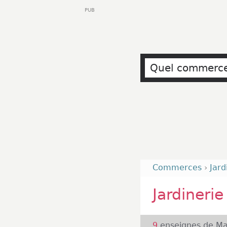
PUB
Commerces
›
Jard
Jardineri
9
enseignes de Mag