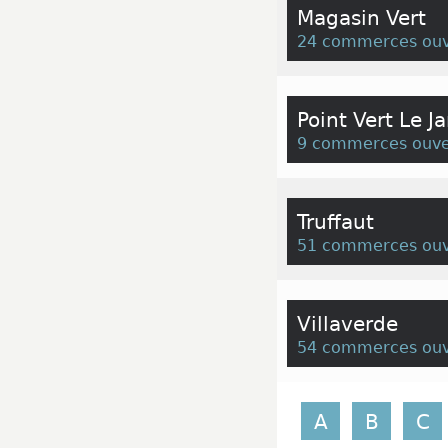
Magasin Vert
24 commerces ouv
Point Vert Le J
9 commerces ouve
Truffaut
51 commerces ouv
Villaverde
54 commerces ouv
A
B
C