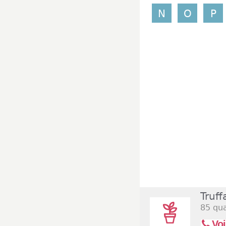
N
O
P
Truff
85 qua
Voi