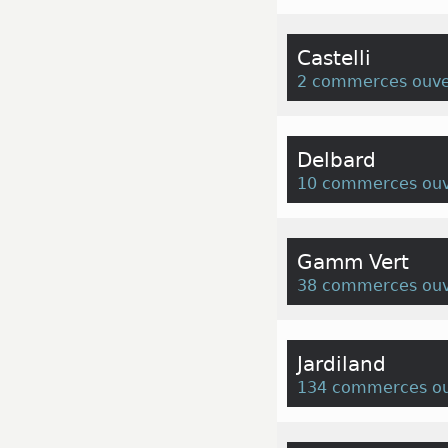
Castelli
2 commerces ouve
Delbard
10 commerces ouv
Gamm Vert
38 commerces ouv
Jardiland
134 commerces ou