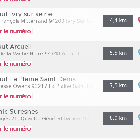
aut Ivry sur seine
4,4 km
François Mitterrand
94200 Ivry Sur Seine
r le numéro
aut Arcueil
5,5 km
de la Vache Noire
94748 Arcueil
r le numéro
aut La Plaine Saint Denis
7,5 km
 Jesse Owens
93217 La Plaine Saint Denis
r le numéro
nic Suresnes
8,9 km
gès 26, Quai Du Général Gallieni
92150 Suresnes
r le numéro