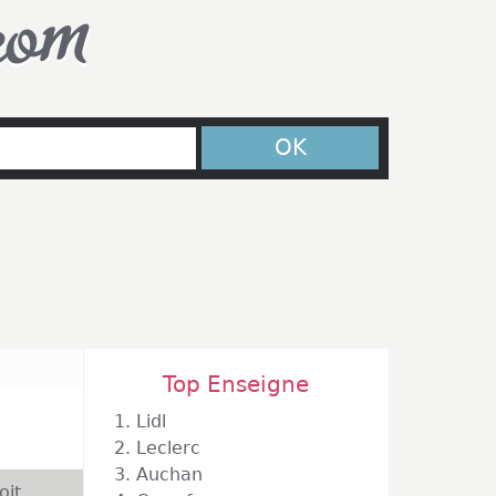
com
OK
Top Enseigne
1.
Lidl
2.
Leclerc
3.
Auchan
oit