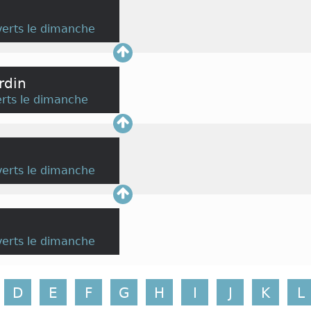
erts le dimanche
ardin
rts le dimanche
erts le dimanche
erts le dimanche
D
E
F
G
H
I
J
K
L