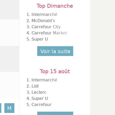
Top Dimanche
1.
Intermarché
2.
McDonald's
3.
Carrefour City
4.
Carrefour Market
5.
Super U
Voir la suite
Top 15 août
1.
Intermarché
2.
Lidl
3.
Leclerc
4.
Super U
5.
Carrefour
M