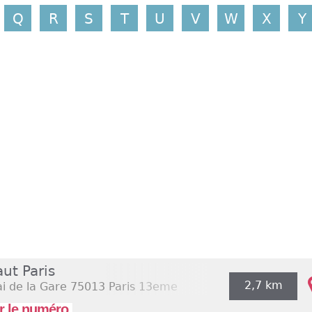
Q
R
S
T
U
V
W
X
Y
aut Paris
2,7 km
i de la Gare
75013 Paris 13eme
r le numéro