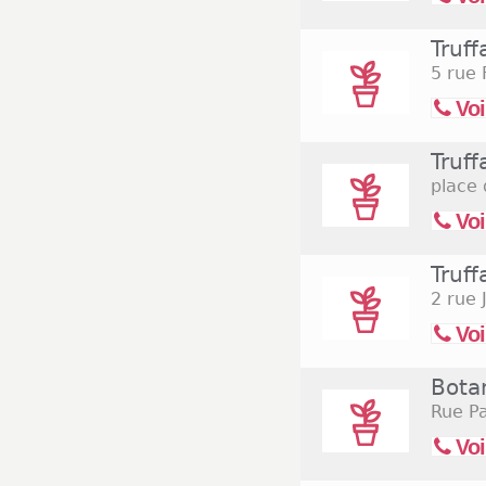
Truff
5 rue 
Voi
Truff
place 
Voi
Truff
2 rue
Voi
Bota
Rue Pa
Voi