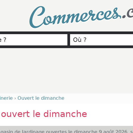
.
Commerces
inerie
›
Ouvert le dimanche
e ouvert le dimanche
asin de Jardinage ouvertes le dimanche 9 août 2026, s