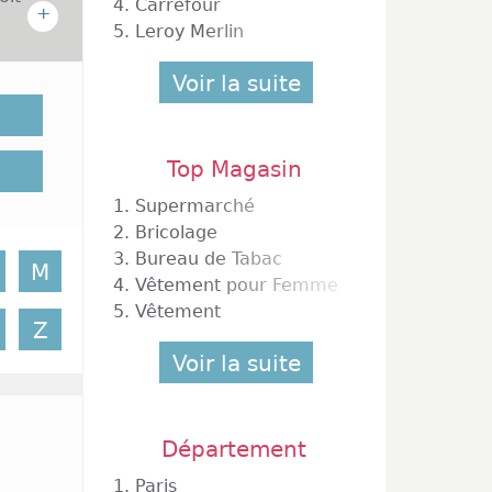
4.
Carrefour
+
5.
Leroy Merlin
ables à
Voir la suite
pour la
s comme
iées et
Top Magasin
ration
agasins
1.
Supermarché
este de
2.
Bricolage
 chaque
3.
Bureau de Tabac
rdinage
M
4.
Vêtement pour Femme
5.
Vêtement
Z
Voir la suite
Département
1.
Paris