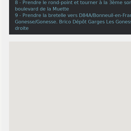
8 - Prendre le rond-point et tourner à la 3ème sor
boulevard de la Muette
9 - Prendre la bretelle vers D84A/Bonneuil-en-Fra
Gonesse/Gonesse. Brico Dépôt Garges Les Goness
droite