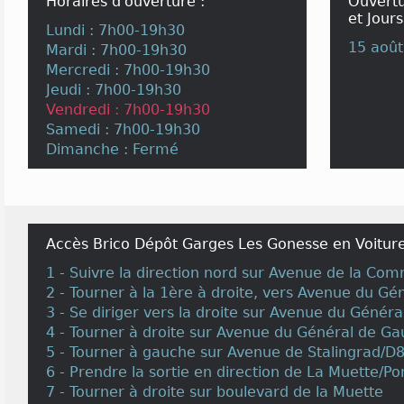
Horaires d'ouverture :
Ouvertu
et Jours
Lundi : 7h00-19h30
15 août
Mardi : 7h00-19h30
Mercredi : 7h00-19h30
Jeudi : 7h00-19h30
Vendredi : 7h00-19h30
Samedi : 7h00-19h30
Dimanche : Fermé
Accès Brico Dépôt Garges Les Gonesse en Voiture
1 - Suivre la direction nord sur Avenue de la Co
2 - Tourner à la 1ère à droite, vers Avenue du Gé
3 - Se diriger vers la droite sur Avenue du Génér
4 - Tourner à droite sur Avenue du Général de Ga
5 - Tourner à gauche sur Avenue de Stalingrad/D
6 - Prendre la sortie en direction de La Muette/Po
7 - Tourner à droite sur boulevard de la Muette