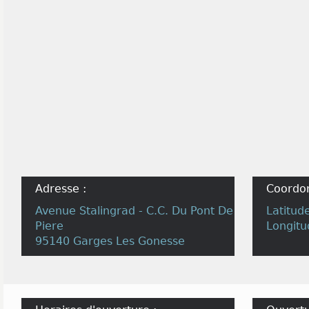
Adresse :
Coordo
Avenue Stalingrad - C.C. Du Pont De
Latitud
Piere
Longitu
95140 Garges Les Gonesse