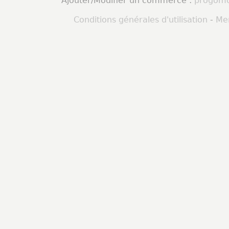
Ajouter/Modifier un commerce :
progomo
Conditions générales d'utilisation
-
Men