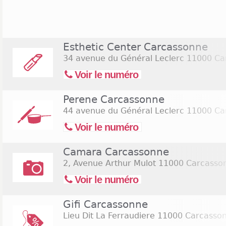
Monoprix et de certaines boulangeries. En effet, le M
dominicaux de 9h à midi, et une boulangerie telle q
8h à 19h. Certaines enseignes font des ouvert
exemple le Géant Casino et l'E. Leclerc, qui ouvren
Esthetic Center Carcassonne
le vendredi, au lieu de fermer à 20h.
34 avenue du Général Leclerc
11000 Ca
Voir le numéro
Perene Carcassonne
44 avenue du Général Leclerc
11000 Ca
Voir le numéro
Camara Carcassonne
2, Avenue Arthur Mulot
11000 Carcasso
Voir le numéro
Gifi Carcassonne
Lieu Dit La Ferraudiere
11000 Carcasso