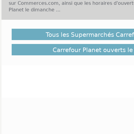
sur Commerces.com, ainsi que les horaires d'ouvert
Planet le dimanche ...
Enseigne Carrefour Planet et Ouverture le dimanche
Tous les Supermarchés Carref
Comme son nom l'indique, l'enseigne Carrefour
groupe de la grande distribution. C'est un nouveau
été lancé en 2010. Ces nouveaux hypermarchés s
Carrefour Planet ouverts le
marché, bio, surgelés, beauté, mode, bébé, mai
propose des services inédits comme de la coiffure
En France, deux premiers magasins ont été ouverts 
le Rhône et en novembre 2011, les magasins de Col
d'Ormesson-sur-Marne dans le Val-de-Marne sont 
Ces magasins sont ouverts du lundi au samedi, en 
voire plus tard dans la soirée. Les magasins sont 
exceptionnelle. Cliquez sur le lien suivant pour 
Carrefour Planet ouverts le samedi 15 août 2026
(A