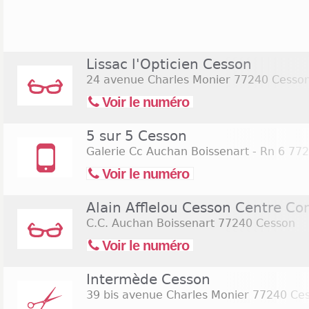
ces horaires, que l'hypermarché Auchan ouvre se
commercial Boissenart. Ce dernier concentre un
permettant d'apporter une réponse à la plupart 
ainsi des enseignes, spécialisées dans la mode et 
Lissac l'Opticien Cesson
Celio, sergent Major, C&A, ou encore Promod. Mais,
24 avenue Charles Monier
77240 Cesso
la beauté, n'en sont pas absentes, puisqu'on retr
Yves Rocher.
Voir le numéro
5 sur 5 Cesson
Galerie Cc Auchan Boissenart - Rn 6
772
Voir le numéro
Alain Afflelou Cesson Centre C
C.C. Auchan Boissenart
77240 Cesson
Voir le numéro
Intermède Cesson
39 bis avenue Charles Monier
77240 Ce