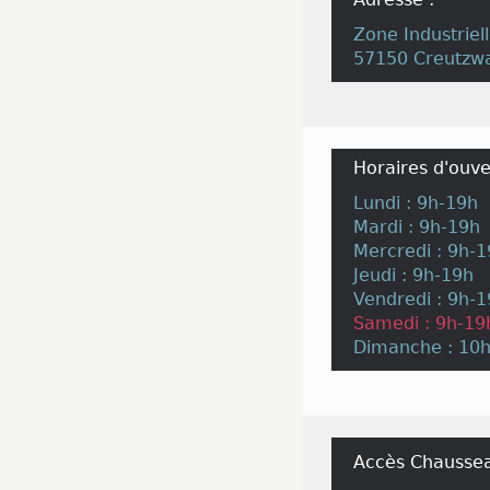
Zone Industriel
57150 Creutzw
Horaires d'ouve
Lundi : 9h-19h
Mardi : 9h-19h
Mercredi : 9h-
Jeudi : 9h-19h
Vendredi : 9h-
Samedi : 9h-19
Dimanche : 10
Accès Chaussea