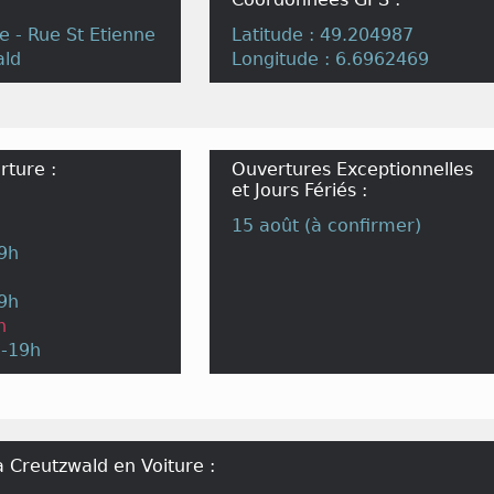
le - Rue St Etienne
Latitude : 49.204987
ald
Longitude : 6.6962469
rture :
Ouvertures Exceptionnelles
et Jours Fériés :
15 août (à confirmer)
19h
19h
h
h-19h
 Creutzwald en Voiture :