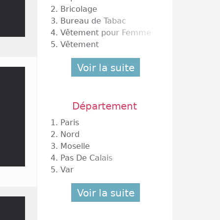
2.
Bricolage
3.
Bureau de Tabac
4.
Vêtement pour Femme
5.
Vêtement
Voir la suite
Département
1.
Paris
2.
Nord
3.
Moselle
4.
Pas De Calais
5.
Var
Voir la suite