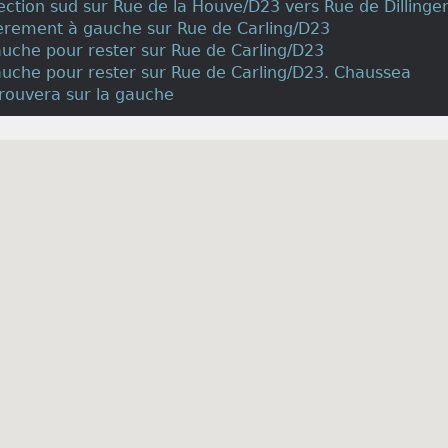
irection sud sur Rue de la Houve/D23 vers Rue de Dillinge
gèrement à gauche sur Rue de Carling/D23
auche pour rester sur Rue de Carling/D23
auche pour rester sur Rue de Carling/D23. Chaussea
rouvera sur la gauche