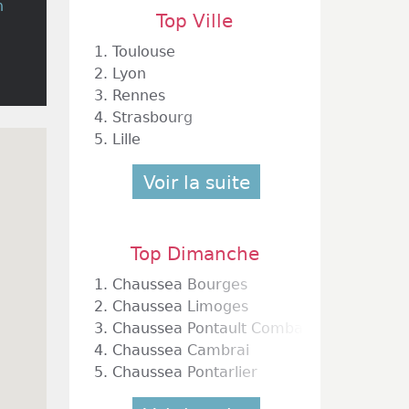
n
Top Ville
1.
Toulouse
2.
Lyon
3.
Rennes
4.
Strasbourg
5.
Lille
Voir la suite
Top Dimanche
1.
Chaussea Bourges
2.
Chaussea Limoges
3.
Chaussea Pontault Combault
4.
Chaussea Cambrai
5.
Chaussea Pontarlier