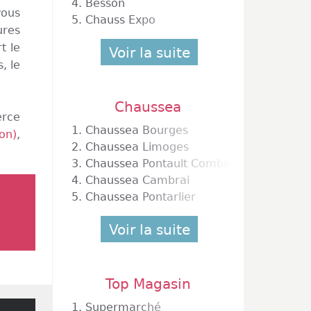
4.
Besson
vous
5.
Chauss Expo
ures
t le
Voir la suite
, le
Chaussea
erce
1.
Chaussea Bourges
on)
,
2.
Chaussea Limoges
3.
Chaussea Pontault Combault
4.
Chaussea Cambrai
5.
Chaussea Pontarlier
Voir la suite
Top Magasin
1.
Supermarché