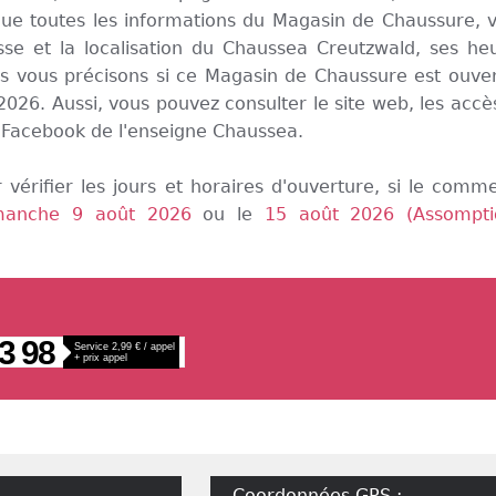
que toutes les informations du Magasin de Chaussure, 
sse et la localisation du Chaussea Creutzwald, ses he
s vous précisons si ce Magasin de Chaussure est ouver
26. Aussi, vous pouvez consulter le site web, les accès
e Facebook de l'enseigne Chaussea.
 vérifier les jours et horaires d'ouverture, si le comm
manche 9 août 2026
ou le
15 août 2026 (Assompti
3 98
Service 2,99 € / appel
+ prix appel
Coordonnées GPS :