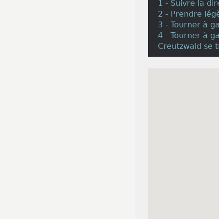
1 - Suivre la d
2 - Prendre lé
3 - Tourner à g
4 - Tourner à g
Creutzwald se t