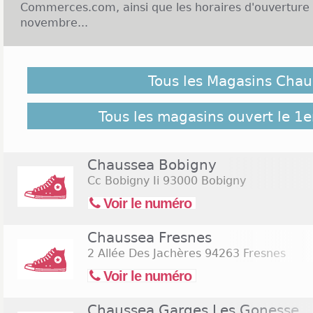
Commerces.com, ainsi que les horaires d'ouverture
novembre...
Malgré notre vigilance, il est possible que des Maga
novembre 2026 ne soient pas répertoriés ici, cliquez 
Tous les Magasins Chau
retrouver l'ensemble des magasins de l'enseigne rép
Commerces.com :
204 Magasins Chaussea
Tous les magasins ouvert le 1
Chaussea Bobigny
Cc Bobigny Ii
93000 Bobigny
Voir le numéro
Chaussea Fresnes
2 Allée Des Jachères
94263 Fresnes
Voir le numéro
Chaussea Garges Les Gonesse