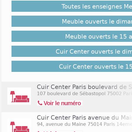
magasins justement, Cuir Center en a ouvert plus 
Toutes les enseignes M
français. Il y en a notamment 14 en Ile-de-Fran
zones d'activité commerciale du fait des surfaces d
en PACA; 5 en Aquitaine, Pays de Loire, Nord Pas-
Meuble ouverts le dim
Champagne-Ardenne et dans le Centre... Cuir Cente
et le Limousin. Concrètement, l'enseigne est présent
Meuble ouverts le 15 
françaises. Mais pas seulement puisqu'elle a éga
en Suisse et en Belgique, sous l'enseigne Cuir n°1.
Cuir Center ouverts le d
Jours et Horaires d'ouverture Cuir Center :
Cuir Center ouverts le 1
Dans chacun de ces magasins, plus de trois cents
vente, avec des offres de financement pour pa
coeur. Par contre, les horaires varient en fonction d
Cuir Center Paris boulevard de 
règle générale, les magasins Cuir Center sont ouv
107 boulevard de Sébastopol
75002 Par
9h30 (ou 10h) à midi (ou 12h30) et de 14h à 19h
Voir le numéro
continue le samedi. Certains, mais une minorité, so
C'est le cas, par exemple, à Sainte-Geneviève-d
Consultez la liste des magasins en bas de page
Cuir Center Paris avenue du Ma
ouverts le dimanche 9 août 2026
ou
ouvert
94, avenue du Maine
75014 Paris 14em
(Assomption).