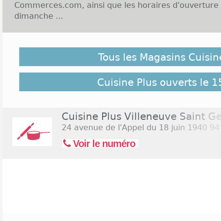
Commerces.com, ainsi que les horaires d'ouverture d
dimanche ...
Enseigne Cuisine Plus et Ouverture le dimanche :
Tous les Magasins Cuisin
Cuisine Plus est une enseigne de distribution de cui
Vous pourrez y trouver des cuisines équipées,
cuisines et des accessoires. L'enseigne s'engage à
Cuisine Plus ouverts le 1
qualité de produit résistants, et un large choix. Les
accompagner dans vos choix et vous assurer le prix
peuvent également se rendre chez vous. Chez Cui
Cuisine Plus Villeneuve Saint G
garanties allant de 2 à 10 ans. Une des priorit
24 avenue de l'Appel du 18 juin 1940
94
disponible. C'est pourquoi, les différents points de v
Voir le numéro
semaine et sont même ouverts le dimanche. Vo
ouverts le lundi après-midi de 14h à 19h30, et le 
19h30. Cliquez sur le lien suivant pour recherch
ouverts le samedi 15 août 2026
(Assomption)