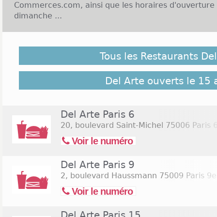
Commerces.com, ainsi que les horaires d'ouverture 
dimanche ...
Enseigne Del Arte et Ouverture le dimanche :
Tous les Restaurants Del
Del Arte, ou Pizza Del Arte est une chaîne franç
proposant de nombreuses spécialités italiennes, don
pastas et des dolce. L'enseigne Del Arte a été cr
Del Arte ouverts le 15 
compte plus de 90 restaurants répartis sur tout l
façon générale, les restaurants Del Arte ouvrent le
de 18h30 à 22h, voire 23h ou encore plus tard les v
Del Arte Paris 6
restaurants sont ouverts tous les jours de la se
20, boulevard Saint-Michel
75006 Paris
ouverts le dimanche avec les mêmes horaires d'ouv
Voir le numéro
suivant pour rechercher les
restaurants Del Arte ou
(Assomption)
Del Arte Paris 9
2, boulevard Haussmann
75009 Paris 9
Voir le numéro
Del Arte Paris 15