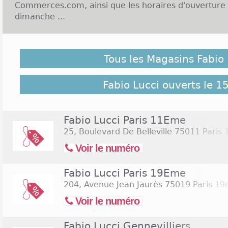
Commerces.com, ainsi que les horaires d'ouverture 
dimanche ...
Enseigne Fabio Lucci et Ouverture le dimanche :
Tous les Magasins Fabio 
Fabio Lucci, c'est la mode pour les hommes, les 
également de la lingerie, des chaussures et des a
Lucci comprend 140 magasins essentiellement impla
Fabio Lucci ouverts le 1
de vos régions. Les magasins de l'enseigne Fabio Lu
samedi. En règle générale, ils sont ouverts toute l
ou sans interruption pendant la pause déjeuner. L
Fabio Lucci Paris 11Eme
généralement ouverts le dimanche, soit pour la ma
25, Boulevard De Belleville
75011 Paris
même pour la journée entière. Pour les magasin
Voir le numéro
d'ouvrir le dimanche, des ouvertures exceptio
proposées, notamment en décembre. Cliquez sur le 
Fabio Lucci Paris 19Eme
les
magasins Fabio Lucci ouverts le samedi 15 août
204, Avenue Jean Jaurès
75019 Paris 1
Voir le numéro
Fabio Lucci Gennevilliers