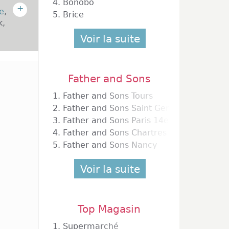
4.
Bonobo
+
e
,
5.
Brice
k,
Voir la suite
Father and Sons
ut une
RVILLE.
1.
Father and Sons Tours
ements
2.
Father and Sons Saint Germain en Laye
 marque
3.
Father and Sons Paris 14e
 Paris.
4.
Father and Sons Chartres
ant de
5.
Father and Sons Nancy
restant
nte une
Voir la suite
Top Magasin
té, la
nt les
1.
Supermarché