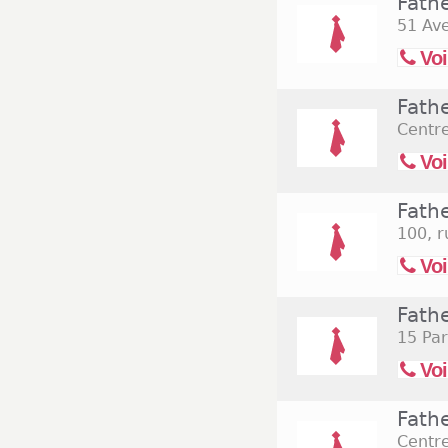
(Assomption).
Fath
51 Av
Voi
Fath
Centr
Voi
Fath
100, 
Voi
Fath
15 Par
Voi
Fath
Centr