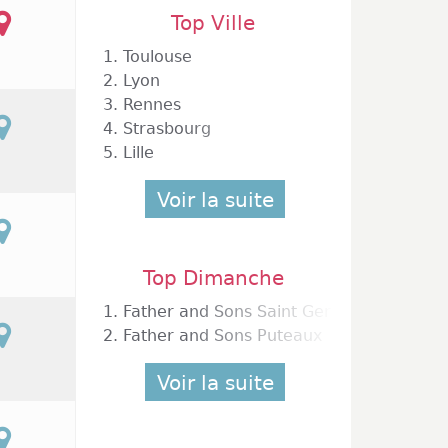
Top Ville
1.
Toulouse
2.
Lyon
3.
Rennes
4.
Strasbourg
5.
Lille
Voir la suite
Top Dimanche
1.
Father and Sons Saint Germain en Laye
2.
Father and Sons Puteaux
Voir la suite