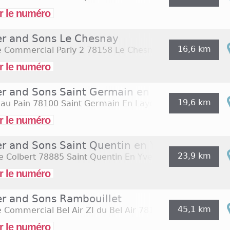
r le numéro
er and Sons Le Chesnay
16,6 km
e Commercial Parly 2
78158 Le Chesnay
r le numéro
er and Sons Saint Germain en Laye
19,6 km
 au Pain
78100 Saint Germain En Laye
r le numéro
er and Sons Saint Quentin en Yvelines
23,9 km
e Colbert
78885 Saint Quentin En Yvelines
r le numéro
er and Sons Rambouillet
45,1 km
 Commercial Bel Air ZI du Bel Air
78120 Rambouillet
r le numéro