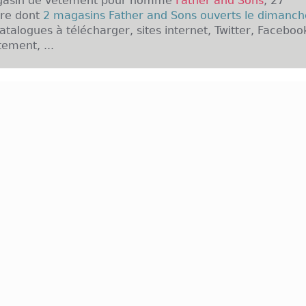
gasin de vêtement pour homme
Father and Sons
, 27
ure dont
2 magasins Father and Sons ouverts le dimanch
atalogues à télécharger, sites internet, Twitter, Faceboo
ement, ...
enseigne Father and Sons :
ather and Sons voit le jour en 1995, c'est avant to
e, qui se réunit autour d'Alain MLICZAK et d'Evelyne JU
ionne alors de proposer une ligne complète de vêt
is élégant mais aussi très tendance. La naissance de la
création de la première boutique de la marque, située à
s, la marque propose d'élargir sa gamme, en propos
es, mais aussi en renouvelant ses collections, tout en 
ophie originelle. Le succès est tel, que dès l'année suiva
est ouverte.
enseigne Father and Sons en France :
re, que la marque Father and Sons gagne en notorié
pe son réseau de points de vente, en privilégia