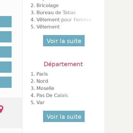
i, à ce
2.
Bricolage
s rues
3.
Bureau de Tabac
é conçu
4.
Vêtement pour Femme
lleures
5.
Vêtement
age des
Voir la suite
nd Sons
Département
h00, du
1.
Paris
tés de
aires,
2.
Nord
osant,
3.
Moselle
ccasion
4.
Pas De Calais
xemple
5.
Var
ouvrent
fériés.
Voir la suite
gasins
t 2026