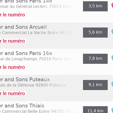
er and Sons Paris 14e
3,5 km
enue du Général Leclerc
75014 Paris 14eme
r le numéro
er and Sons Arcueil
5,6 km
e Commercial La Vache Noire
94110 Arcueil
r le numéro
er and Sons Paris 16e
7,8 km
rue de Longchamps
75016 Paris 16eme
r le numéro
er and Sons Puteaux
9,1 km
vis de la Défense
92800 Puteaux
r le numéro
er and Sons Thiais
11,4 km
e Commercial Belle Epine
94320 Thiais