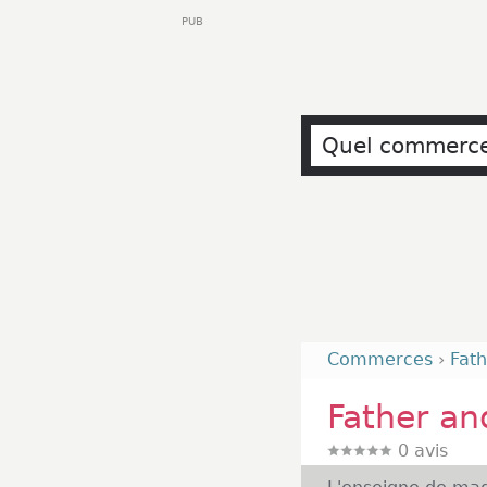
PUB
Commerces
›
Fat
Father an
0
avis