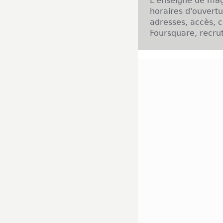
L'enseigne de ma
horaires d'ouvert
adresses, accès, c
Foursquare, recrut
Présentation de l'
Lorsque marque F
histoire de famill
La marque ambit
masculins, à la fo
voir également la 
Au fil des année
nombreux accessoir
fidèle à la philos
seconde boutique 
Implantation de l'
Au fur et à mesu
société dévelop