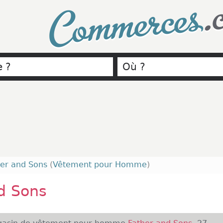
.
Commerces
her and Sons
(
Vêtement pour Homme
)
d Sons