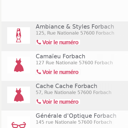
généralement tandis que l'hypermarché Cora r
proximité de l'hypermarché Cora sont présentes d'
telles que la Halle aux Chaussures, la Foir'Fouill
commerces n'ouvrent leurs portes qu'en semaine,
Ambiance & Styles Forbach
horaires classiques, soit de 10hà 19h. Les très r
125, Rue Nationale
57600 Forbach
dimanches à Forbach sont des enseignes plutôt
boucherie ou encore bureau de tabac.
Voir le numéro
Camaïeu Forbach
127 Rue Nationale
57600 Forbach
Voir le numéro
Cache Cache Forbach
57, Rue Nationale
57600 Forbach
Voir le numéro
Générale d'Optique Forbach
145 rue Nationale
57600 Forbach