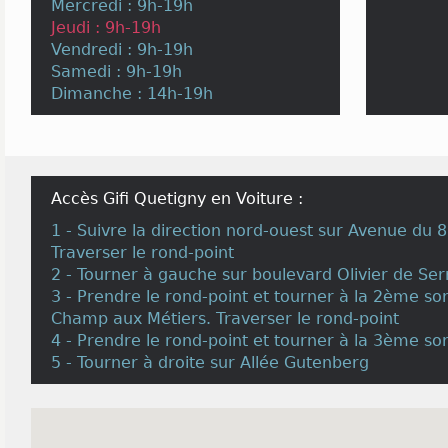
Mercredi : 9h-19h
Jeudi : 9h-19h
Vendredi : 9h-19h
Samedi : 9h-19h
Dimanche : 14h-19h
Accès Gifi Quetigny en Voiture :
1 - Suivre la direction nord-ouest sur Avenue du 
Traverser le rond-point
2 - Tourner à gauche sur boulevard Olivier de Ser
3 - Prendre le rond-point et tourner à la 2ème so
Champ aux Métiers. Traverser le rond-point
4 - Prendre le rond-point et tourner à la 3ème sor
5 - Tourner à droite sur Allée Gutenberg