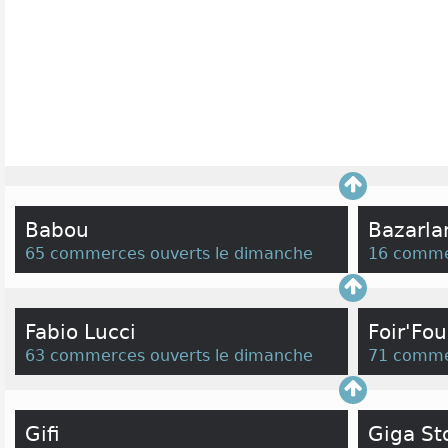
Babou
Bazarla
65 commerces ouverts le dimanche
16 comme
Fabio Lucci
Foir'Fou
63 commerces ouverts le dimanche
71 comme
Gifi
Giga St