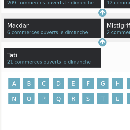
209 commerces ouverts le dimanche
12 comme
Macdan
Mistigrif
6 commerces ouverts le dimanche
2 commer
Tati
21 commerces ouverts le dimanche
A
B
C
D
E
F
G
H
N
O
P
Q
R
S
T
U