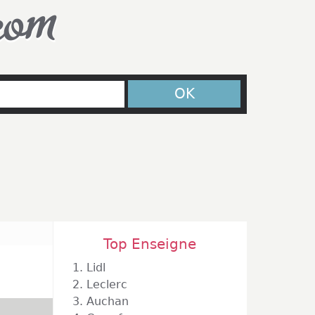
com
OK
Top Enseigne
1.
Lidl
2.
Leclerc
3.
Auchan