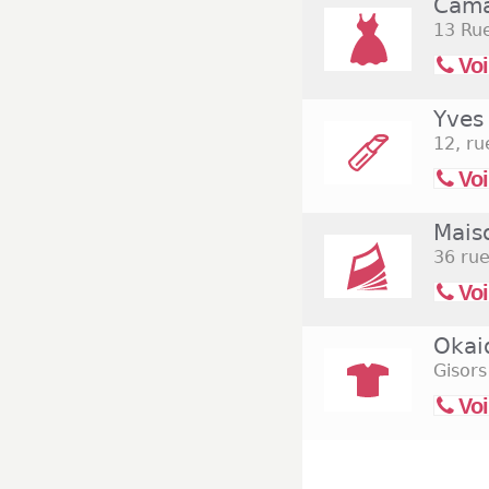
Cama
13 Ru
Voi
Yves
12, ru
Voi
Maiso
36 ru
Voi
Okai
Gisor
Voi