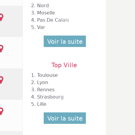
nements
2.
Nord
s fêtes
3.
Moselle
 sur la
4.
Pas De Calais
gnes se
5.
Var
ponse à
s dans
Voir la suite
i dans
Top Ville
1.
Toulouse
2.
Lyon
3.
Rennes
4.
Strasbourg
5.
Lille
Voir la suite