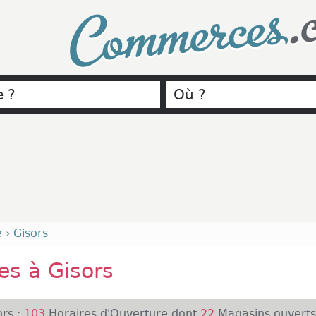
.
Commerces
e
›
Gisors
s à Gisors
rs :
103
Horaires d'Ouverture dont
22
Magasins ouverts