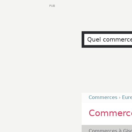
PUB
Commerces
›
Eur
Commerce
Commerces à Giso