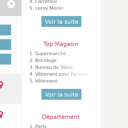
4.
Carrefour
+
5.
Leroy Merlin
 chaque
Voir la suite
nts sur
mais de
pour le
Top Magasin
ulation
entres
1.
Supermarché
rations
2.
Bricolage
ctures,
3.
Bureau de Tabac
ve pour
4.
Vêtement pour Femme
ent une
5.
Vêtement
en son
esquels
Voir la suite
amaïeu,
ndi au
fermés
s, ces
Département
oposent
ches et
1.
Paris