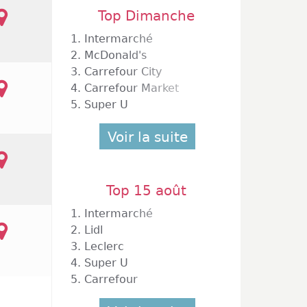
Top Dimanche
1.
Intermarché
2.
McDonald's
3.
Carrefour City
4.
Carrefour Market
5.
Super U
Voir la suite
Top 15 août
1.
Intermarché
2.
Lidl
3.
Leclerc
4.
Super U
5.
Carrefour