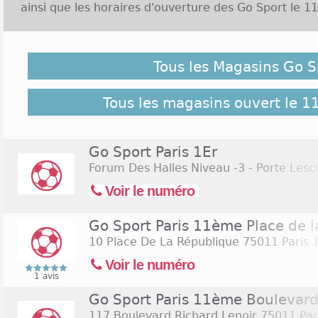
ainsi que les horaires d'ouverture des Go Sport le 1
Malgré notre vigilance, il est possible que des Maga
novembre 2026 ne soient pas répertoriés ici, cliquez 
Tous les Magasins Go S
retrouver l'ensemble des magasins de l'enseigne rép
Commerces.com :
120 Magasins Go Sport
Tous les magasins ouvert le 
Go Sport Paris 1Er
Forum Des Halles Niveau -3 - Porte Lesc
Voir le numéro
Go Sport Paris 11ème Place de 
10 Place De La République
75011 Paris
Voir le numéro
1 avis
Go Sport Paris 11ème Boulevard
117 Boulevard Richard Lenoir
75011 Par