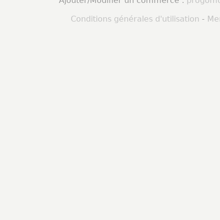
Ajouter/Modifier un commerce :
progomo
Conditions générales d'utilisation
-
Men