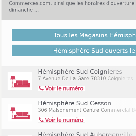
Commerces.com, ainsi que les horaires d'ouverture
dimanche ...
Enseigne Hémisphère Sud et Ouverture le dimanche
Tous les Magasins Hémisp
Hémisphère Sud est un magasin de meubles et d
élégants de qualité que vous pouvez retrouver dan
de chez vous. Hémisphère Sud, c'est 38 magasins e
Hémisphère Sud ouverts le
vous n'en avez pas près de chez vous, cela ne saura
forte croissance et ouvre de nombreux magas
accueille du lundi au samedi. Les horaires peuv
Hémisphère Sud Coignieres
boutiques mais en général elles sont ouvertes de
7 Avenue De La Gare
78310 Coignieres
magasins sont même ouverts le dimanche, une 
Voir le numéro
pratique pour ceux qui n'ont pas le temps de fai
Cliquez sur le lien suivant pour rechercher les
magas
Hémisphère Sud Cesson
le samedi 15 août 2026
(Assomption)
306 Maisonement Centre Commercial Bo
Voir le numéro
Hémisphère Sud Aubergenville