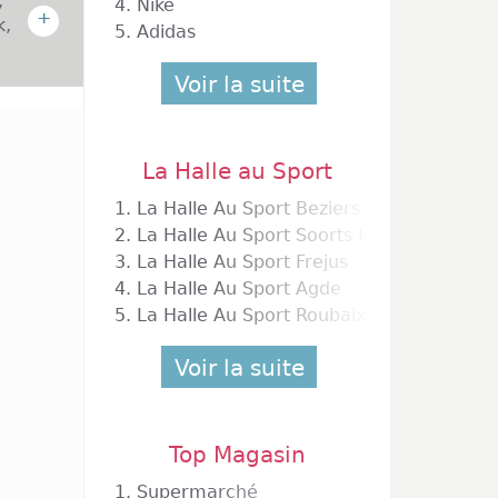
,
4.
Nike
+
k,
5.
Adidas
Voir la suite
ion La
La Halle au Sport
issons
 à être
1.
La Halle Au Sport Beziers
dans le
2.
La Halle Au Sport Soorts Hossegor
res et
3.
La Halle Au Sport Frejus
concept
4.
La Halle Au Sport Agde
ivages
5.
La Halle Au Sport Roubaix
 libre-
Voir la suite
lopper
Top Magasin
alement
ort ont
1.
Supermarché