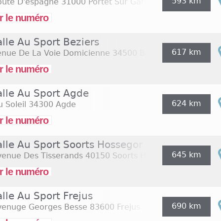
593 km
oute D'espagne
31000 Portet Sur Garonne
r le numéro
lle Au Sport Beziers
617 km
enue De La Voie Domicienne
34500 Beziers
r le numéro
alle Au Sport Agde
624 km
 Soleil
34300 Agde
r le numéro
alle Au Sport Soorts Hossegor
645 km
venue Des Tisserands
40150 Soorts Hossegor
r le numéro
lle Au Sport Frejus
690 km
venuge Georges Besse
83600 Frejus