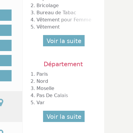
ment 5
2.
Bricolage
000 m²)
3.
Bureau de Tabac
arques
4.
Vêtement pour Femme
asin de
5.
Vêtement
uler le
Voir la suite
x (pour
Département
continu
1.
Paris
pause-
agasin.
2.
Nord
anmoins
3.
Moselle
opres à
4.
Pas De Calais
undi de
5.
Var
'année.
gasins
Voir la suite
t 2026