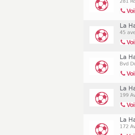
281 R
Voi
La Ha
45 av
Voi
La H
Bvd Du
Voi
La H
199 A
Voi
La Ha
172 A