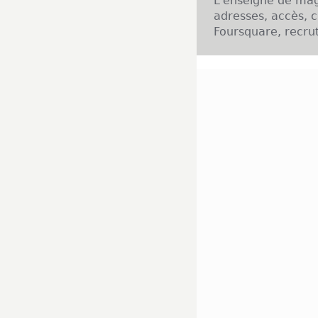
L'enseigne de mag
adresses, accès, c
Foursquare, recrut
Présentation de l'
Enseigne du célè
Hutte qui a ens
actuellement, rés
plus efficace vis-
domaine des arti
textiles de grande
à l'origine du s
permanents mais é
service, permettan
Implantation de l'
L'implantation
progressivement, t
implantés dans le