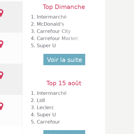
Top Dimanche
1.
Intermarché
2.
McDonald's
3.
Carrefour City
4.
Carrefour Market
5.
Super U
Voir la suite
Top 15 août
1.
Intermarché
2.
Lidl
3.
Leclerc
4.
Super U
5.
Carrefour