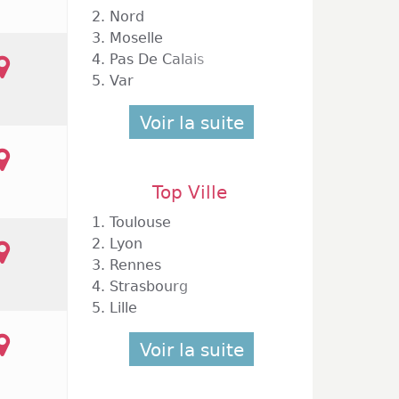
, sont
2.
Nord
13h. De
3.
Moselle
 ville,
4.
Pas De Calais
eaulieu
5.
Var
encore
edi, en
Voir la suite
manches
Top Ville
1.
Toulouse
2.
Lyon
3.
Rennes
4.
Strasbourg
5.
Lille
Voir la suite