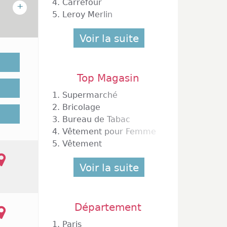
4.
Carrefour
+
e
5.
Leroy Merlin
Voir la suite
tuée au
75 000
. Après
 90, le
Top Magasin
ce à la
1.
Supermarché
ortant.
2.
Bricolage
. Ville
3.
Bureau de Tabac
mbreux
4.
Vêtement pour Femme
e de La
uelques
5.
Vêtement
on. De
aleries
Voir la suite
quement
nt les
onoprix
Département
juillet
. Alors
1.
Paris