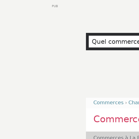
PUB
Commerces
›
Cha
Commerce
Commerces à La R