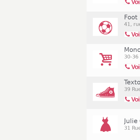
Voi
que les supermar
ouverts du lundi 
Foot 
nombreuses ensei
notamment sur la
41, ru
regroupe des ma
Voi
Fly. Ces magasins
règle générale, d
Mono
sont programmée
30-36 
Voi
Texto
39 Ru
Voi
Julie
31 Rue