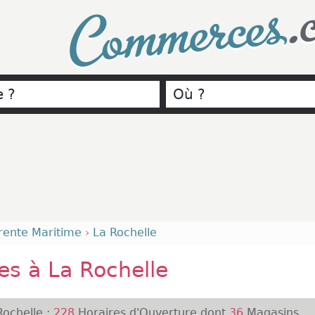
.
Commerces
rente Maritime
›
La Rochelle
s à La Rochelle
ochelle :
228
Horaires d'Ouverture dont
36
Magasins