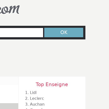
com
OK
Top Enseigne
1.
Lidl
2.
Leclerc
3.
Auchan