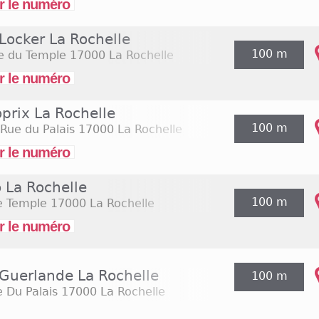
r le numéro
chés Carrefour City, au nombre de 3 à La Rochelle
au samedi de 7h à 22h et tous les dimanches de 9h à 
Locker La Rochelle
gnes sont également présentes à la périphérie de la
100 m
 commune de Puilboreau, où la zone d'activités de B
e du Temple
17000 La Rochelle
gasins comme Bureau Center, Maisons du Monde ou 
r le numéro
 ouvrent traditionnellement en semaine, du lundi au sam
e 10h à 19h, mais bien souvent des ouvertures les di
prix La Rochelle
s.
100 m
Rue du Palais
17000 La Rochelle
r le numéro
 La Rochelle
100 m
e Temple
17000 La Rochelle
r le numéro
 Guerlande La Rochelle
100 m
 Du Palais
17000 La Rochelle