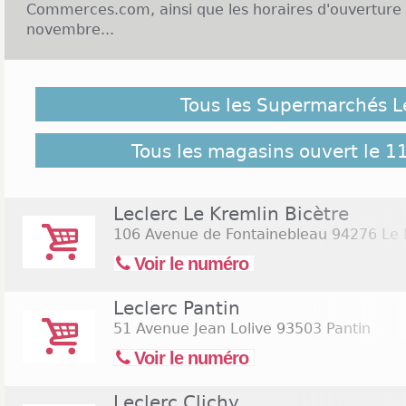
Commerces.com, ainsi que les horaires d'ouverture 
novembre...
Enseigne Leclerc et Ouverture le 11 novembre 2026
Tous les Supermarchés L
Le 11 novembre reste un des jours fériés auxqu
attachés. Au-delà de la victoire de la Première G
demeure pour ceux qui travaillent mais aussi pour l
Tous les magasins ouvert le 
passe le plus souvent en famille. Pourquoi ne pas all
Grande surface Leclerc le 11 novembre puisque cer
ouvertes ? Les enfants feront peut-être étape au ra
Leclerc Le Kremlin Bicètre
dernière BD à la mode ? Les adultes s'intéressero
106 Avenue de Fontainebleau
94276 Le K
ou commenceront à acheter vins et apéritifs pou
Voir le numéro
Leclerc saura rendre ses rayons attrayants et v
bonnes affaires ce 11 novembre.
Leclerc Pantin
Malgré notre vigilance, il est possible que des Supe
51 Avenue Jean Lolive
93503 Pantin
11 novembre 2026 ne soient pas répertoriés ici, cliqu
Voir le numéro
retrouver l'ensemble des supermarchés de l'enseign
Commerces.com :
551 Supermarchés Leclerc
Leclerc Clichy