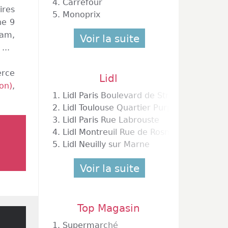
4.
Carrefour
res
5.
Monoprix
he 9
ram,
Voir la suite
...
erce
Lidl
on)
,
1.
Lidl Paris Boulevard de Strasbourg
2.
Lidl Toulouse Quartier Purpan
3.
Lidl Paris Rue Labrouste
4.
Lidl Montreuil Rue de Rosny
5.
Lidl Neuilly sur Marne
Voir la suite
Top Magasin
1.
Supermarché