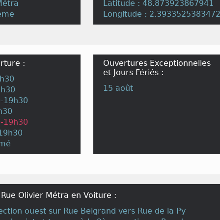
Métra
Latitude : 48.873923867941
0eme
Longitude : 2.393352538347
rture :
Ouvertures Exceptionnelles
et Jours Fériés :
9h30
15 août
9h30
0-19h30
h30
0-19h30
-19h30
rmé
 Rue Olivier Métra en Voiture :
irection ouest sur Rue Belgrand vers Rue de la Py