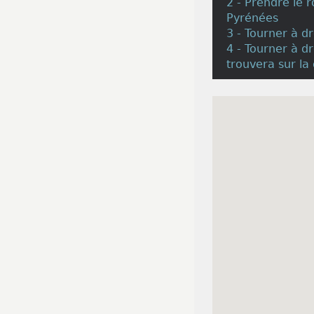
2 - Prendre le 
Pyrénées
3 - Tourner à d
4 - Tourner à dr
trouvera sur la