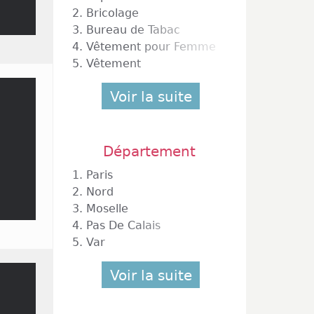
2.
Bricolage
2
3.
Bureau de Tabac
4.
Vêtement pour Femme
5.
Vêtement
Voir la suite
Département
1.
Paris
2.
Nord
3.
Moselle
4.
Pas De Calais
5.
Var
Voir la suite