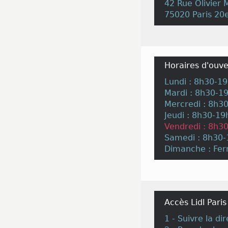
42 Rue Olivier 
75020 Paris 2
Horaires d'ouve
Lundi : 8h30-1
Mardi : 8h30-1
Mercredi : 8h3
Jeudi : 8h30-19
Vendredi : 8h3
Samedi : 8h30
Dimanche : Fe
Accès Lidl Paris
1 - Suivre la d