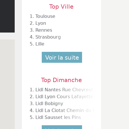
Top Ville
1.
Toulouse
2.
Lyon
3.
Rennes
4.
Strasbourg
5.
Lille
Voir la suite
Top Dimanche
1.
Lidl Nantes Rue Chevreul
2.
Lidl Lyon Cours Lafayette
3.
Lidl Bobigny
4.
Lidl La Ciotat Chemin du Puits de Brunet
5.
Lidl Sausset les Pins