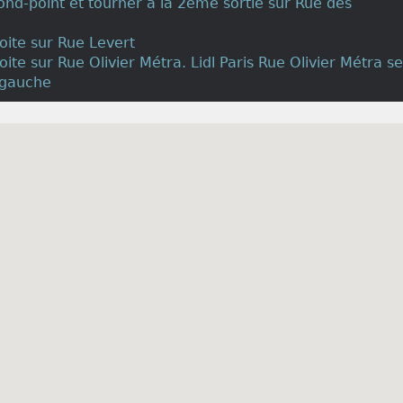
rond-point et tourner à la 2ème sortie sur Rue des
roite sur Rue Levert
oite sur Rue Olivier Métra. Lidl Paris Rue Olivier Métra se
 gauche