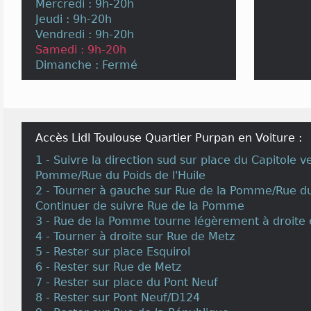
Mercredi : 9h-20h
Jeudi : 9h-20h
Vendredi : 9h-20h
Samedi : 9h-20h
Dimanche : Fermé
Accès Lidl Toulouse Quartier Purpan en Voiture :
1 - Suivre la direction sud sur place du Capitole v
Pomme/Rue du Poids de l'Huile
2 - Tourner à gauche sur Rue de la Pomme/Rue du 
Continuer de suivre Rue de la Pomme
3 - Rue de la Pomme tourne légèrement à droite 
4 - Tourner à droite sur Rue de Metz
5 - Rester sur place Esquirol
6 - Rester sur Rue de Metz
7 - Rester sur place du Pont Neuf
8 - Rester sur Pont Neuf/D124